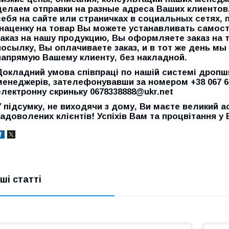
делаем отправки на разные адреса Ваших клиентов
себя на сайте или страничках в социальных сетях, 
(наценку на товар Вы можете устанавливать самост
заказ на нашу продукцию, Вы оформляете заказ на 
посылку, Вы оплачиваете заказ, и в тот же день м
напрямую Вашему клиенту, без накладной.
Докладний умова співпраці по нашій системі
дропш
менеджерів, зателефонувавши за номером +38 067 68
електронну скриньку 0678338888@ukr.net
У підсумку, не виходячи з дому, Ви маєте великий а
задоволених клієнтів! Успіхів Вам та процвітання у
нші статті