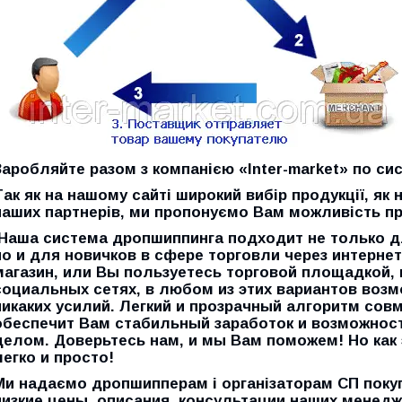
Заробляйте разом з компанією «Inter-market» по си
Так як на нашому сайті широкий вибір продукції, як 
наших партнерів, ми пропонуємо Вам можливість пр
Наша
система дропшиппинга
подходит не только д
но и для новичков в сфере торговли через интернет
магазин, или Вы пользуетесь торговой площадкой,
социальных сетях, в любом из этих вариантов возм
никаких усилий. Легкий и прозрачный алгоритм совм
обеспечит Вам стабильный заработок и возможно
делом. Доверьтесь нам, и мы Вам поможем! Но как 
легко и просто!
Ми надаємо дропшипперам і організаторам
СП поку
низкие цены, описания, консультации наших менед