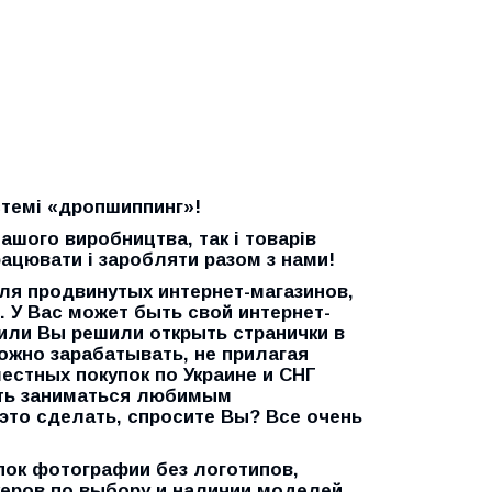
стемі «дропшиппинг»!
нашого виробництва, так і товарів
ацювати і заробляти разом з нами!
ля продвинутых интернет-магазинов,
. У Вас может быть свой интернет-
 или Вы решили открыть странички в
ожно зарабатывать, не прилагая
естных покупок по Украине и СНГ
сть заниматься любимым
это сделать, спросите Вы? Все очень
пок
фотографии без логотипов,
жеров по выбору и наличии моделей,