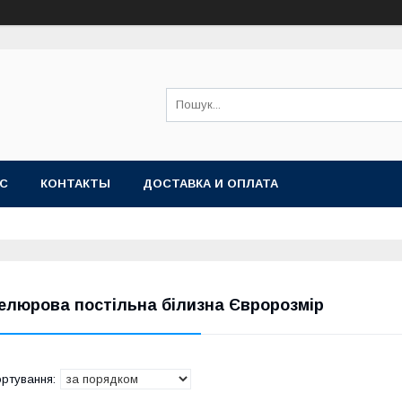
АС
КОНТАКТЫ
ДОСТАВКА И ОПЛАТА
елюрова постільна білизна Євророзмір