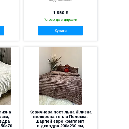
1 850 ₴
Готово до відправки
Купити
лизна
Коричнева постільна білизна
ска,
велюрова тепла Полоска-
овдра
Шарпей євро комплект:
 50×70
підковдра 200×230 см,