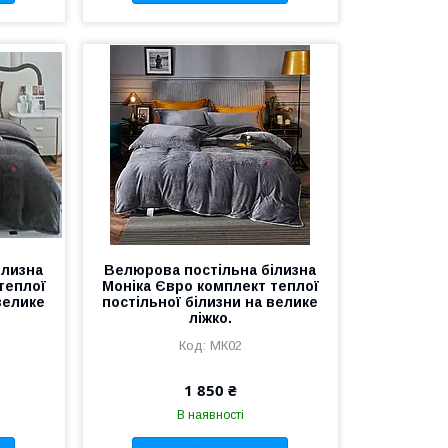
ілизна
Велюрова постільна білизна
теплої
Моніка Євро комплект теплої
велике
постільної білизни на велике
ліжко.
МК02
1 850 ₴
В наявності