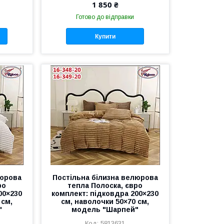
1 850 ₴
Готово до відправки
Купити
люрова
Постільна білизна велюрова
ро
тепла Полоска, євро
00×230
комплект: підковдра 200×230
 см,
см, наволочки 50×70 см,
"
модель "Шарпей"
5813631