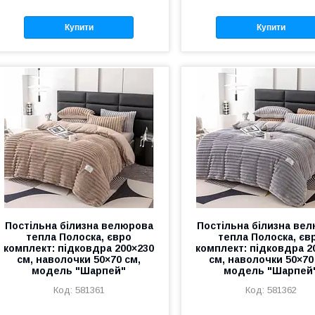
Купити
Купити
Постільна білизна велюрова
Постільна білизна ве
тепла Полоска, євро
тепла Полоска, єв
комплект: підковдра 200×230
комплект: підковдра 2
см, наволочки 50×70 см,
см, наволочки 50×70
модель "Шарпей"
модель "Шарпей
581361
581362