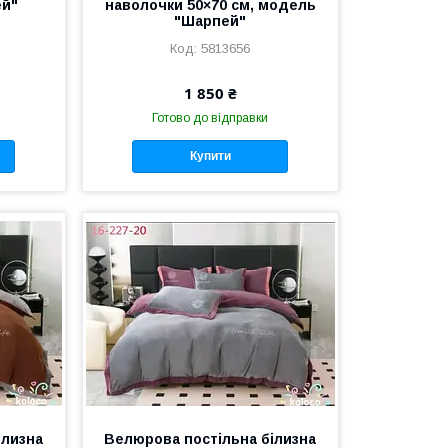
ей"
наволочки 50×70 см, модель
"Шарпей"
5813656
1 850 ₴
Готово до відправки
Купити
ілизна
Велюрова постільна білизна