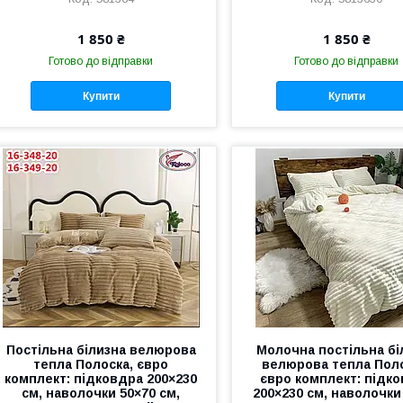
1 850 ₴
1 850 ₴
Готово до відправки
Готово до відправки
Купити
Купити
Постільна білизна велюрова
Молочна постільна бі
тепла Полоска, євро
велюрова тепла Поло
комплект: підковдра 200×230
євро комплект: підк
см, наволочки 50×70 см,
200×230 см, наволочки