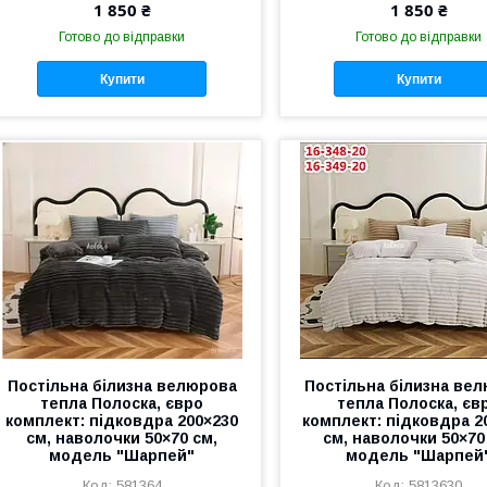
1 850 ₴
1 850 ₴
Готово до відправки
Готово до відправки
Купити
Купити
Постільна білизна велюрова
Постільна білизна ве
тепла Полоска, євро
тепла Полоска, єв
комплект: підковдра 200×230
комплект: підковдра 2
см, наволочки 50×70 см,
см, наволочки 50×70
модель "Шарпей"
модель "Шарпей
581364
5813630