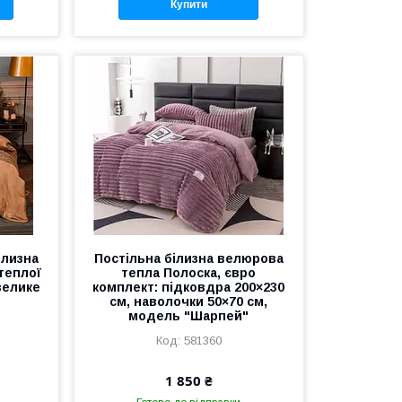
Купити
ілизна
Постільна білизна велюрова
теплої
тепла Полоска, євро
велике
комплект: підковдра 200×230
см, наволочки 50×70 см,
модель "Шарпей"
581360
1 850 ₴