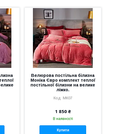
ілизна
Велюрова постільна білизна
теплої
Моніка Євро комплект теплої
велике
постільної білизни на велике
ліжко.
МК07
1 850 ₴
В наявності
Купити