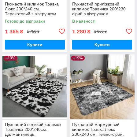
Пухнастий килимок Травка
Пухнастий приліжковий
Люкс 200*240 см.
килимок Травичка 200*230
Теракотовий з візерунком
сірий з візерунком
Готово до відправки
В наявності
1 365
1 280
₴
₴
1 750 ₴
1 600 ₴
Купити
Купити
–19%
–19%
Пухнастий великий килимок
Пухнастий мармуровий
Травичка 200*240см.
килимок Травка Люкс
Далмантинець.
200х240 см. Темно-сірий.