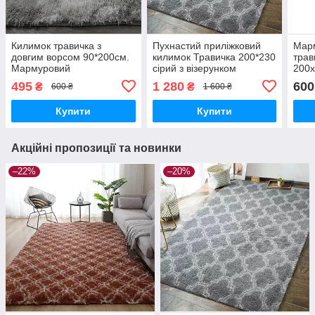
Килимок травичка з
Пухнастий приліжковий
Мар
довгим ворсом 90*200см.
килимок Травичка 200*230
трав
Мармуровий
сірий з візерунком
200х
495
1 280
600
₴
₴
600 ₴
1 600 ₴
Купити
Купити
Акційні пропозиції та новинки
–22%
–20%