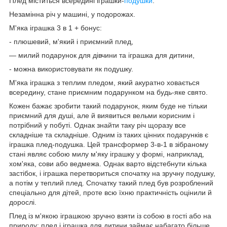
Плед міститься всередині іграшки-
подушки
.
Незамінна річ у машині, у подорожах.
М'яка іграшка 3 в 1 + бонус:
- плюшевий, м'який і приємний плед,
— милий подарунок для дівчини та іграшка для дитини,
- можна використовувати як подушку.
М'яка іграшка з теплим пледом, який акуратно ховається
всередину, стане приємним подарунком на будь-яке свято.
Кожен бажає зробити такий подарунок, яким буде не тільки
приємний для душі, але й виявиться вельми корисним і
потрібний у побуті. Однак знайти таку річ щоразу все
складніше та складніше. Одним із таких цінних подарунків є
іграшка плед-подушка. Цей трансформер 3-в-1 в зібраному
стані являє собою милу м'яку іграшку у формі, наприклад,
хом'яка, сови або ведмежа. Однак варто відстебнути кілька
застібок, і іграшка перетвориться спочатку на зручну подушку,
а потім у теплий плед. Спочатку такий плед був розроблений
спеціально для дітей, проте всю їхню практичність оцінили й
дорослі.
Плед із м'якою іграшкою зручно взяти із собою в гості або на
природу: плед і іграшка для дитини займає набагато більше