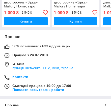
двостороннє «Зірка»
двостороннє «Зірка»
двос
Mallory Home, євро
Mallory Home, євро
Mall
200×230 см, штучне хутро,
200×230 см, штучне хутро,
200×
1 090
1 090
1 0
₴
₴
1 540 ₴
1 540 ₴
м’яке та тепле
м’яке та тепле
м’як
Купити
Купити
Про нас
98% позитивних з 633 відгуків за рік
Працює з 24.07.2013
м. Київ
вулиця Шевченка, 111A, Київ, Україна
Контакти
Сьогодні працює з 10:00 до 17:00
Показати весь графік роботи
Про нас