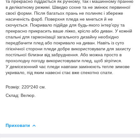
та прекрасно піддається як ручному, так і машинному пранню
в делікатному режимі. Швидко сохне та не змінює первинної
своєї форми. Після багатьох прань не полиняє і збереже
насиченість фарб. Поверхня пледа не мнеться й не
скочується. Покривало підійде для будь-якого інтер'єру та
прекрасно прикрасить ваше ліжко, крісло або диван. У кожній
спальні для гармонізації загального дизайну необхідно
передбачити плед або покривало на диван. Навіть із суто
гігієнічної сторони пледи добре використовувати для захисту
постільної білизни від забруднення. Або можна просто в
прохолодну погоду використовувати плед, щоб зігрітися.
У демісезонний час пледи навпаки замінюють тепле зимове
укривало, під яким навесні стає вже спекотно спати.
Розмір: 220*240 см.
Склад: Велюр.
Приховати