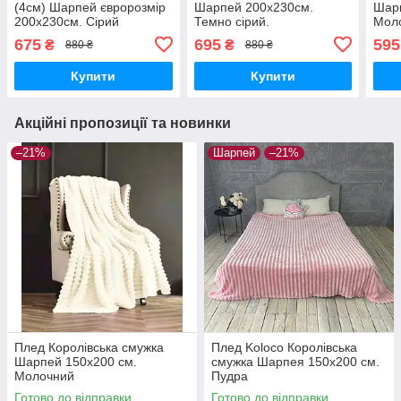
(4см) Шарпей євророзмір
Шарпей 200х230см.
Шарп
200х230см. Сірий
Темно сірий.
Мол
675
695
595
₴
₴
880 ₴
880 ₴
Купити
Купити
Акційні пропозиції та новинки
–21%
Шарпей
–21%
Плед Королівська смужка
Плед Koloco Королівська
Шарпей 150х200 см.
смужка Шарпея 150х200 см.
Молочний
Пудра
Готово до відправки
Готово до відправки