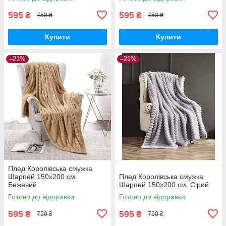
595
595
₴
₴
750 ₴
750 ₴
Купити
Купити
–21%
–21%
Плед Королівська смужка
Шарпей 150х200 см.
Плед Королівська смужка
Бежевий
Шарпей 150х200 см. Сірий
Готово до відправки
Готово до відправки
595
595
₴
₴
750 ₴
750 ₴