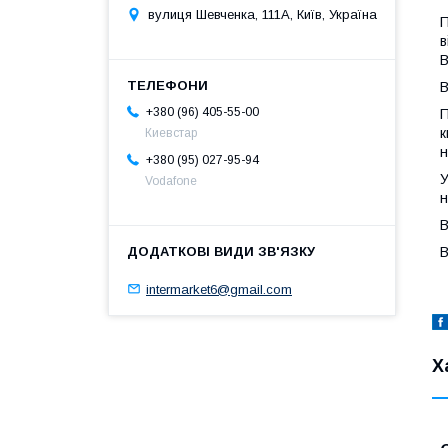
вулиця Шевченка, 111A, Київ, Україна
П
в
В
В
+380 (96) 405-55-00
П
к
Киевстар
н
+380 (95) 027-95-94
У
Vodafone
н
В
В
intermarket6@gmail.com
Х