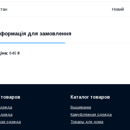
Стан
Новий
нформація для замовлення
іна:
640 ₴
 товаров
Каталог товаров
одежда
Вышиванки
одежда
Камуфляжная одежда
кая одежда
Товары для дома