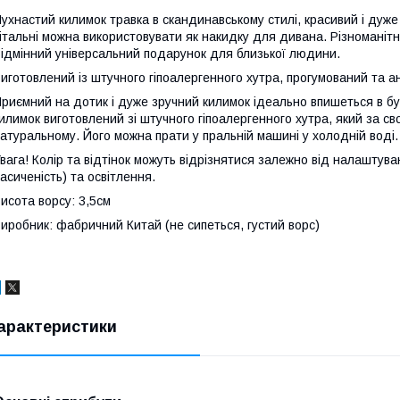
ухнастий килимок травка в скандинавському стилі, красивий і дуже 
італьні можна використовувати як накидку для дивана. Різноманітн
ідмінний універсальний подарунок для близької людини.
иготовлений із штучного гіпоалергенного хутра, прогумований та а
риємний на дотик і дуже зручний килимок ідеально впишеться в б
илимок виготовлений зі штучного гіпоалергенного хутра, який за св
атуральному. Його можна прати у пральній машині у холодній воді.
вага! Колір та відтінок можуть відрізнятися залежно від налаштуван
асиченість) та освітлення.
исота ворсу: 3,5см
иробник: фабричний Китай (не сипеться, густий ворс)
арактеристики