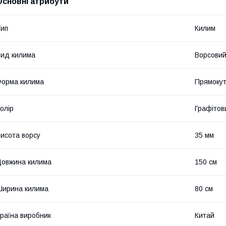
Основні атрибути
ип
Килим
ид килима
Ворсови
орма килима
Прямоку
олір
Графітов
исота ворсу
35 мм
овжина килима
150 см
ирина килима
80 см
раїна виробник
Китай