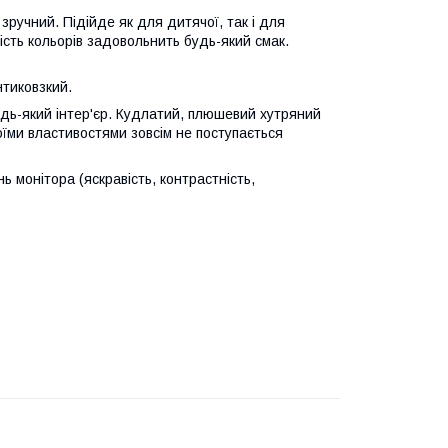
зручний. Підійде як для дитячої, так і для
ість кольорів задовольнить будь-який смак.
нтиковзкий.
удь-який інтер'єр. Кудлатий, плюшевий хутряний
оїми властивостями зовсім не поступається
ь монітора (яскравість, контрастність,