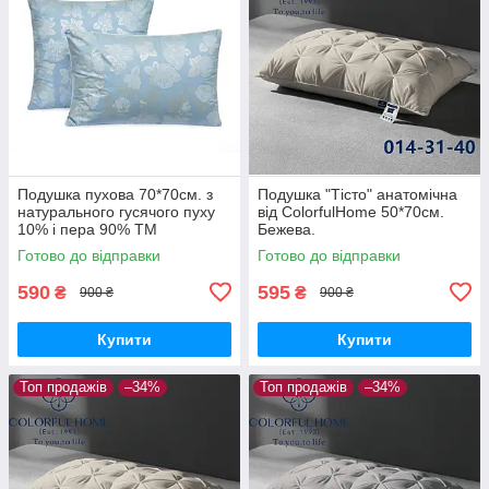
Подушка пухова 70*70см. з
Подушка "Тісто" анатомічна
натурального гусячого пуху
від ColorfulHome 50*70см.
10% і пера 90% ТМ
Бежева.
Александро.
Готово до відправки
Готово до відправки
590
595
₴
₴
900 ₴
900 ₴
Купити
Купити
Топ продажів
–34%
Топ продажів
–34%