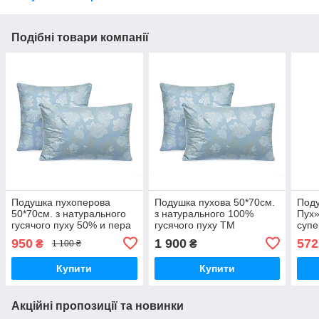
Подібні товари компанії
Подушка пухоперова
Подушка пухова 50*70см.
Под
50*70см. з натурального
з натурального 100%
Пух
гусячого пуху 50% и пера
гусячого пуху ТМ
супе
50% ТМ Александро.
Александро.
орт
950
1 900
572
₴
₴
1 100 ₴
Купити
Купити
Акційні пропозиції та новинки