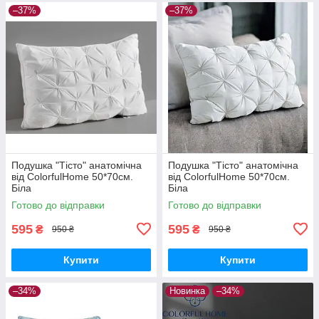
–37%
–37%
Подушка "Тісто" анатомічна
Подушка "Тісто" анатомічна
від ColorfulHome 50*70см.
від ColorfulHome 50*70см.
Біла
Біла
Готово до відправки
Готово до відправки
595
595
₴
₴
950 ₴
950 ₴
Купити
Купити
–34%
Новинка
–34%