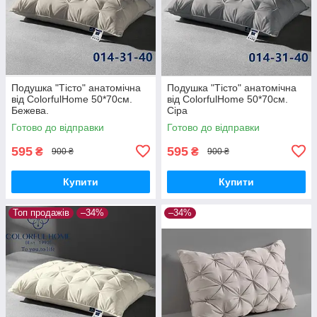
Подушка "Тісто" анатомічна
Подушка "Тісто" анатомічна
від ColorfulHome 50*70см.
від ColorfulHome 50*70см.
Бежева.
Сіра
Готово до відправки
Готово до відправки
595
595
₴
₴
900 ₴
900 ₴
Купити
Купити
Топ продажів
–34%
–34%