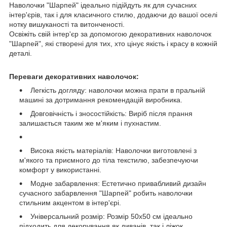
Наволочки "Шарпей" ідеально підійдуть як для сучасних
інтер'єрів, так і для класичного стилю, додаючи до вашої оселі
нотку вишуканості та витонченості.
Освіжіть свій інтер'єр за допомогою декоративних наволочок
"Шарпей", які створені для тих, хто цінує якість і красу в кожній
деталі.
Переваги декоративних наволочок:
Легкість догляду: наволочки можна прати в пральній
машині за дотримання рекомендацій виробника.
Довговічність і зносостійкість: Виріб після прання
залишається таким же м'яким і пухнастим.
Висока якість матеріалів: Наволочки виготовлені з
м'якого та приємного до тіла текстилю, забезпечуючи
комфорт у використанні.
Модне забарвлення: Естетично привабливий дизайн
сучасного забарвлення "Шарпей" робить наволочки
стильним акцентом в інтер'єрі.
Універсальний розмір: Розмір 50х50 см ідеально
підходить для декорування як диванів, так і ліжок,