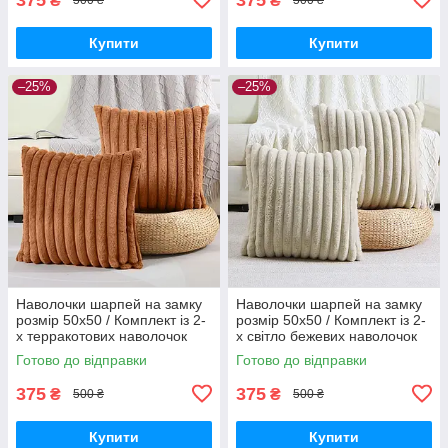
₴
₴
500 ₴
500 ₴
Купити
Купити
–25%
–25%
Наволочки шарпей на замку
Наволочки шарпей на замку
розмір 50х50 / Комплект із 2-
розмір 50х50 / Комплект із 2-
х терракотових наволочок
х світло бежевих наволочок
шарпей на замку розмір
шарпей на замку розмір
Готово до відправки
Готово до відправки
50х50 см.
50х50 см.
375
375
₴
₴
500 ₴
500 ₴
Купити
Купити