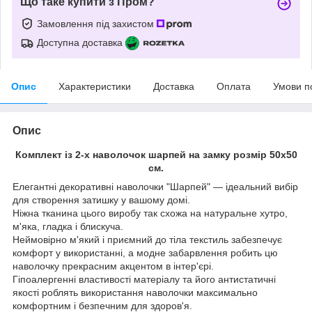
Що таке купити з Пром?
Замовлення під захистом
Доступна доставка
Опис
Характеристики
Доставка
Оплата
Умови п
Опис
Комплект із 2-х наволочок шарпей на замку розмір 50х50
см.
Елегантні декоративні наволочки "Шарпей" — ідеальний вибір
для створення затишку у вашому домі.
Ніжна тканина цього виробу так схожа на натуральне хутро,
м'яка, гладка і блискуча.
Неймовірно м'який і приємний до тіла текстиль забезпечує
комфорт у використанні, а модне забарвлення робить цю
наволочку прекрасним акцентом в інтер'єрі.
Гіпоалергенні властивості матеріалу та його антистатичні
якості роблять використання наволочки максимально
комфортним і безпечним для здоров'я.