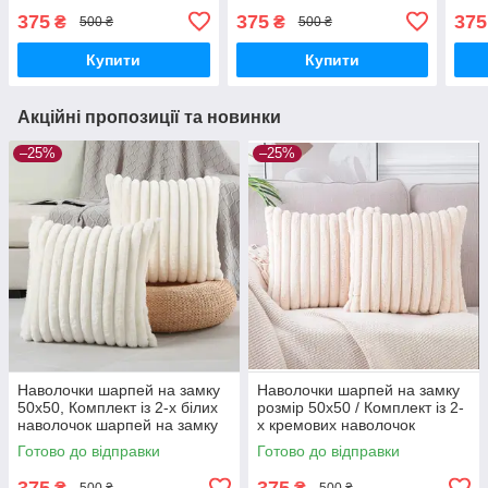
терракотових наволочок
шарпей на замку розмір
наво
375
375
375
₴
₴
500 ₴
500 ₴
шарпей на замку розмір
50х50 см.
замк
50х50 см.
Купити
Купити
Акційні пропозиції та новинки
–25%
–25%
Наволочки шарпей на замку
Наволочки шарпей на замку
50х50, Комплект із 2-х білих
розмір 50х50 / Комплект із 2-
наволочок шарпей на замку
х кремових наволочок
розмір 50х50 см.
шарпей на замку розмір
Готово до відправки
Готово до відправки
50х50 см.
375
375