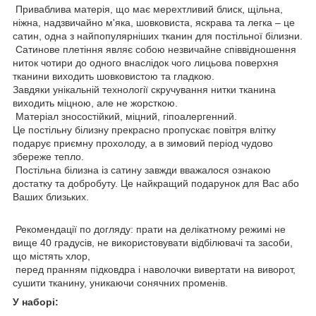
Приваблива матерія, що має мерехтливий блиск, щільна,
ніжна, надзвичайно м'яка, шовковиста, яскрава та легка – це
сатин, одна з найпопулярніших тканин для постільної білизни.
Сатинове плетіння являє собою незвичайне співвідношення
ниток чотири до одного внаслідок чого лицьова поверхня
тканини виходить шовковистою та гладкою.
Завдяки унікальній технології скручування нитки тканина
виходить міцною, але не жорсткою.
Матеріал зносостійкий, міцний, гіпоалергенний.
Це постільну білизну прекрасно пропускає повітря влітку
подарує приємну прохолоду, а в зимовий період чудово
збереже тепло.
Постільна білизна із сатину завжди вважалося ознакою
достатку та добробуту. Це найкращий подарунок для Вас або
Ваших близьких.
Рекомендації по догляду: прати на делікатному режимі не
вище 40 градусів, не використовувати відбілювачі та засоби,
що містять хлор,
перед пранням підковдра і наволочки вивертати на виворот,
сушити тканину, уникаючи сонячних променів.
У наборі: