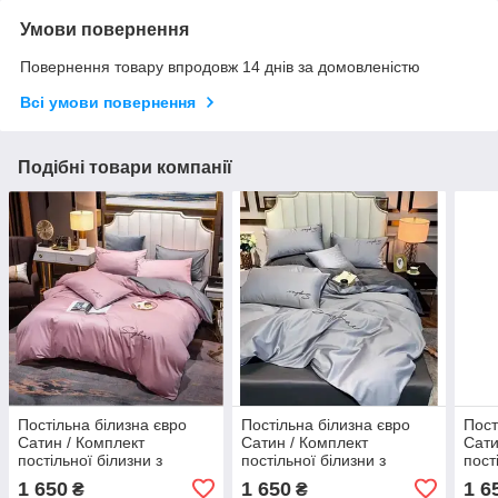
Умови повернення
Повернення товару впродовж 14 днів за домовленістю
Всі умови повернення
Подібні товари компанії
Постільна білизна євро
Постільна білизна євро
Пост
Сатин / Комплект
Сатин / Комплект
Сати
постільної білизни з
постільної білизни з
пост
вишивкою Рожева з сірим
вишивкою Сірий
виши
1 650
1 650
1 6
₴
₴
беж