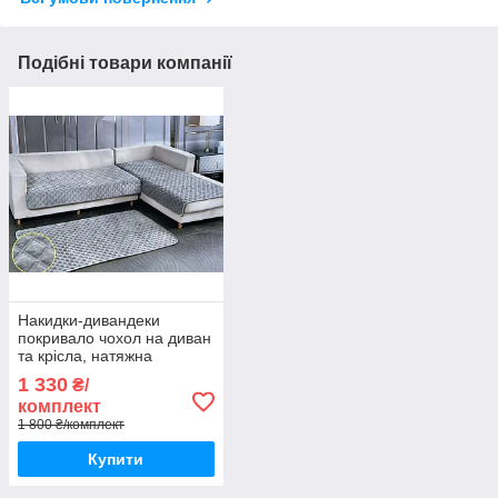
Подібні товари компанії
Накидки-дивандеки
покривало чохол на диван
та крісла, натяжна
накидка універсальна на 3
1 330
₴/
полотна.
комплект
1 800 ₴/комплект
Купити