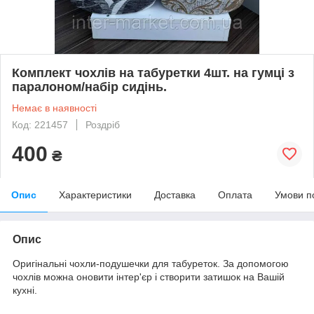
Комплект чохлів на табуретки 4шт. на гумці з
паралоном/набір сидінь.
Немає в наявності
Код: 221457
Роздріб
400
₴
Опис
Характеристики
Доставка
Оплата
Умови п
Опис
Оригінальні чохли-подушечки для табуреток. За допомогою
чохлів можна оновити інтер'єр і створити затишок на Вашій
кухні.