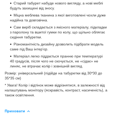
Старий табурет набуде нового вигляду, а нові меблі
будуть захищені від зносу.
Міцна меблева тканина з якої виготовлені чохли дуже
надійна та довговічна.
Сам виріб складається з якісного матеріалу, підкладки
з паролону та вшитої гумки по колу, що щільно облягає
сидіння табуретки.
Різноманітність дизайну дозволить підібрати модель
саме під Ваш інтер'єр.
Матеріал легко піддається пранню при температурі
40 градусів, після чого не скочується, не «сідає» не
линяє, не втрачає колір і зовнішній вигляд.
Розмір: універсальний (підійде на табуретки від 30*30 до
35*35 см)
* Увага! Колір і відтінок може відрізнятися, в залежності від
налаштувань монітору (яскравість, контраст, насиченість), а
також освітлення.
Приховати