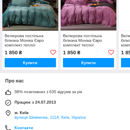
Велюрова постільна
Велюрова постільна
Велю
білизна Моніка Євро
білизна Моніка Євро
біли
комплект теплої
комплект теплої
комп
постільної білизни на
постільної білизни на
пост
1 850
1 850
1 8
₴
₴
велике ліжко.
велике ліжко.
вели
Купити
Купити
Про нас
98% позитивних з 635 відгуків за рік
Працює з 24.07.2013
м. Київ
вулиця Шевченка, 111A, Київ, Україна
Контакти