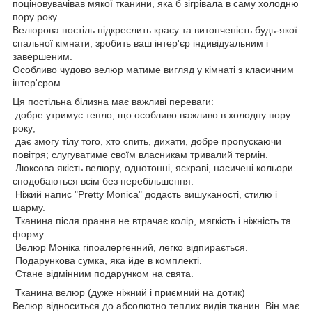
поціновувачівав мякої тканини, яка б зігрівала в саму холодню
пору року.
Велюрова постіль підкреслить красу та витонченість будь-якої
спальної кімнати, зробить ваш інтер'єр індивідуальним і
завершеним.
Особливо чудово велюр матиме вигляд у кімнаті з класичним
інтер'єром.
Ця постільна білизна має важливі переваги:
добре утримує тепло, що особливо важливо в холодну пору
року;
дає змогу тілу того, хто спить, дихати, добре пропускаючи
повітря; слугуватиме своїм власникам тривалий термін.
Люксова якість велюру, однотонні, яскраві, насичені кольори
сподобаються всім без перебільшення.
Ніжий напис "Pretty Monica" додасть вишуканості, стилю і
шарму.
Тканина після прання не втрачає колір, мягкість і ніжність та
форму.
Велюр Моніка гіпоалергенний, легко відпирається.
Подарункова сумка, яка йде в комплекті.
Стане відмінним подарунком на свята.
Тканина велюр (дуже ніжний і приємний на дотик)
Велюр відноситься до абсолютно теплих видів тканин. Він має