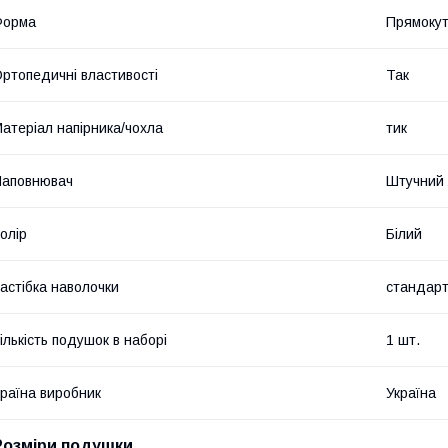
Форма
Прямоку
ртопедичні властивості
Так
атеріал напірника/чохла
тик
Наповнювач
Штучний 
олір
Білий
астібка наволочки
стандарт
ількість подушок в наборі
1 шт.
раїна виробник
Україна
Розміри подушки