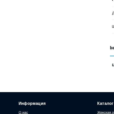
Д
І
Ц
Информация
Каталог
О нас
Женская 