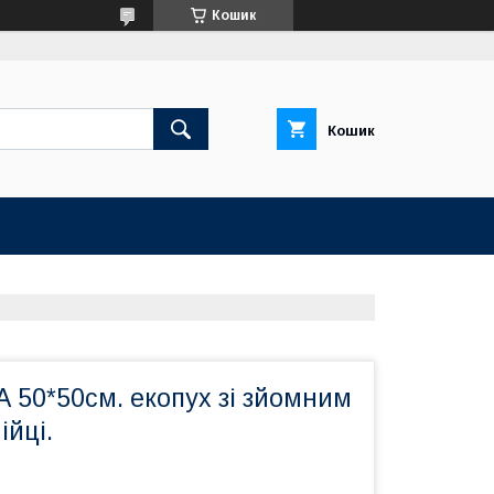
Кошик
Кошик
 50*50см. екопух зі зйомним
ійці.