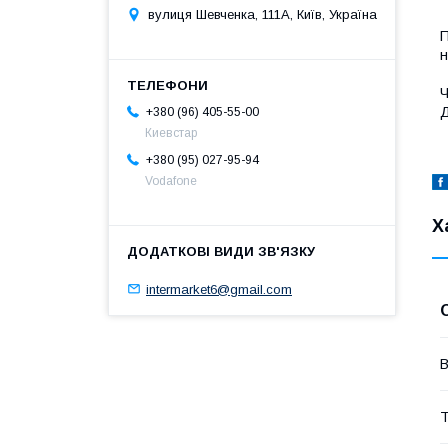
вулиця Шевченка, 111A, Київ, Україна
П
н
Ч
Д
+380 (96) 405-55-00
Киевстар
+380 (95) 027-95-94
Vodafone
Х
intermarket6@gmail.com
В
Т