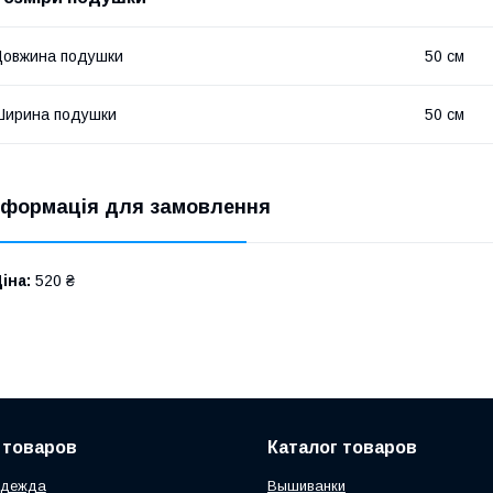
овжина подушки
50 см
Ширина подушки
50 см
нформація для замовлення
іна:
520 ₴
 товаров
Каталог товаров
одежда
Вышиванки