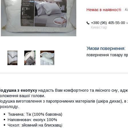
Немає в наявності
К
+380 (96) 405-55-00
Киевстар
повернення товару п
Подушка з екопуху
надасть Вам комфортного та якісного сну, адж
оложення вашої голови.
одушка виготовлення з паропроникних матеріалів (шкіра дихає), в 
рохолоду.
Тканина: Тік (100% бавовна)
Наповнювач: екопух 100%
Чохол: зйомний на блискавці