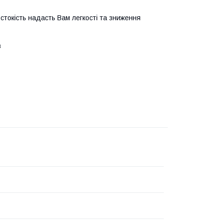
рстокість надасть Вам легкості та зниження
в