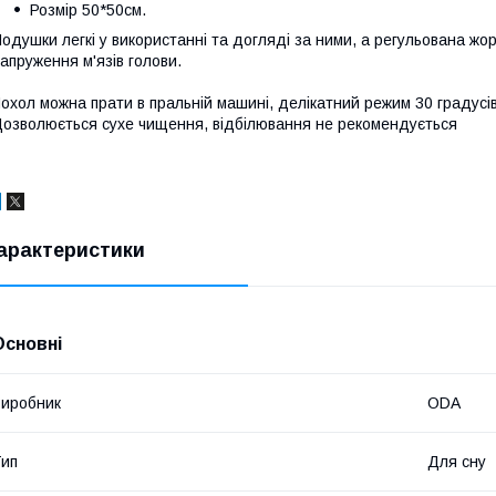
Розмір 50*50см.
одушки легкі у використанні та догляді за ними, а регульована жо
апруження м'язів голови.
охол можна прати в пральній машині, делікатний режим 30 градусі
озволюється сухе чищення, відбілювання не рекомендується
арактеристики
Основні
иробник
ODA
ип
Для сну