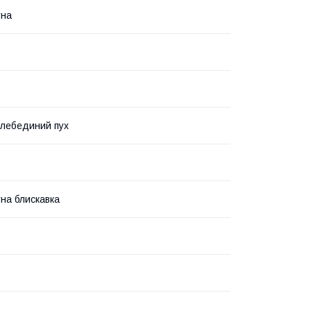
тна
лебединий пух
на блискавка