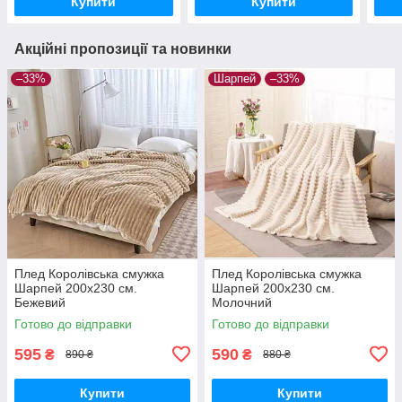
Купити
Купити
Акційні пропозиції та новинки
–33%
Шарпей
–33%
Плед Королівська смужка
Плед Королівська смужка
Шарпей 200х230 см.
Шарпей 200х230 см.
Бежевий
Молочний
Готово до відправки
Готово до відправки
595
590
₴
₴
890 ₴
880 ₴
Купити
Купити