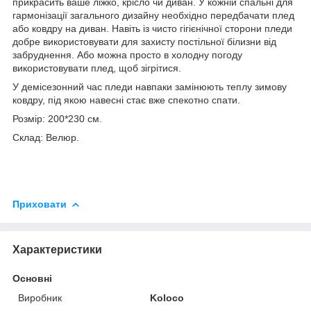
прикрасить ваше ліжко, крісло чи диван. У кожній спальні для
гармонізації загального дизайну необхідно передбачати плед
або ковдру на диван. Навіть із чисто гігієнічної сторони пледи
добре використовувати для захисту постільної білизни від
забруднення. Або можна просто в холодну погоду
використовувати плед, щоб зігрітися.
У демісезонний час пледи навпаки замінюють теплу зимову
ковдру, під якою навесні стає вже спекотно спати.
Розмір: 200*230 см.
Склад: Велюр.
Приховати
Характеристики
Основні
Виробник
Koloco