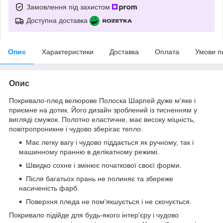
Замовлення під захистом
Доступна доставка
Опис
Характеристики
Доставка
Оплата
Умови п
Опис
Покривало-плед велюрове Полоска Шарпей дуже м'яке і
приємне на дотик. Його дизайн зроблений із тисненням у
вигляді смужок. Полотно еластичне, має високу міцність,
повітропроникне і чудово зберігає тепло.
Має легку вагу і чудово піддається як ручному, так і
машинному пранню в делікатному режимі.
Швидко сохне і змінює початкової своєї форми.
Після багатьох прань не полиняє та збереже
насиченість фарб.
Поверхня пледа не пом'якшується і не скочується.
Покривало підійде для будь-якого інтер'єру і чудово