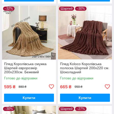
–32%
Шарпей
–30%
Плед Королівська смужка
Плед Koloco Королівська
Шарпей євророзмір
полоска Шарпей 200х220 см.
200х230см. Бежевий
Шоколадний
Готово до відправки
Готово до відправки
595
665
₴
₴
880 ₴
950 ₴
Купити
Купити
–30%
Шарпей
–27%