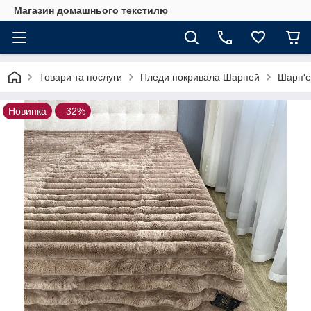
Магазин домашнього текстилю
Товари та послуги
Пледи покривала Шарпей
Шарп'є
Новинка
–32%