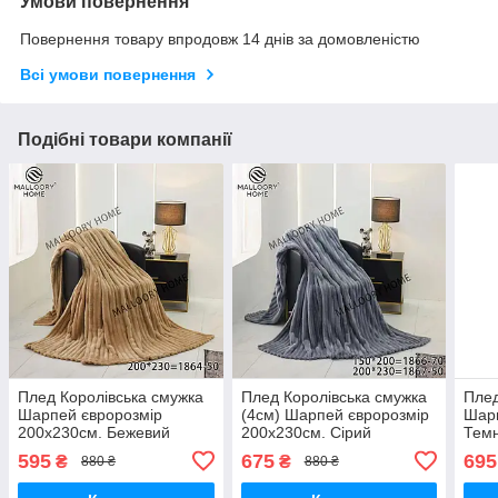
Умови повернення
Повернення товару впродовж 14 днів за домовленістю
Всі умови повернення
Подібні товари компанії
Плед Королівська смужка
Плед Королівська смужка
Плед
Шарпей євророзмір
(4см) Шарпей євророзмір
Шар
200х230см. Бежевий
200х230см. Сірий
Темн
595
675
695
₴
₴
880 ₴
880 ₴