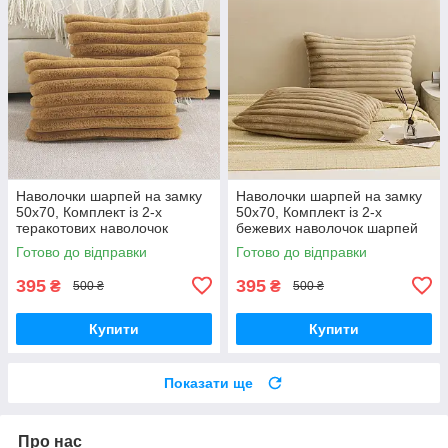
Наволочки шарпей на замку
Наволочки шарпей на замку
50х70, Комплект із 2-х
50х70, Комплект із 2-х
теракотових наволочок
бежевих наволочок шарпей
шарпей на замку
на замку
Готово до відправки
Готово до відправки
395
395
₴
₴
500 ₴
500 ₴
Купити
Купити
Показати ще
Про нас