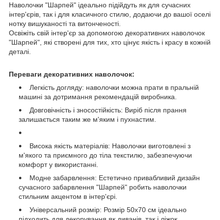
Наволочки "Шарпей" ідеально підійдуть як для сучасних
інтер'єрів, так і для класичного стилю, додаючи до вашої оселі
нотку вишуканості та витонченості.
Освіжіть свій інтер'єр за допомогою декоративних наволочок
"Шарпей", які створені для тих, хто цінує якість і красу в кожній
деталі.
Переваги декоративних наволочок:
Легкість догляду: наволочки можна прати в пральній
машині за дотримання рекомендацій виробника.
Довговічність і зносостійкість: Виріб після прання
залишається таким же м'яким і пухнастим.
Висока якість матеріалів: Наволочки виготовлені з
м'якого та приємного до тіла текстилю, забезпечуючи
комфорт у використанні.
Модне забарвлення: Естетично привабливий дизайн
сучасного забарвлення "Шарпей" робить наволочки
стильним акцентом в інтер'єрі.
Універсальний розмір: Розмір 50х70 см ідеально
підходить для декорування як диванів, так і ліжок,