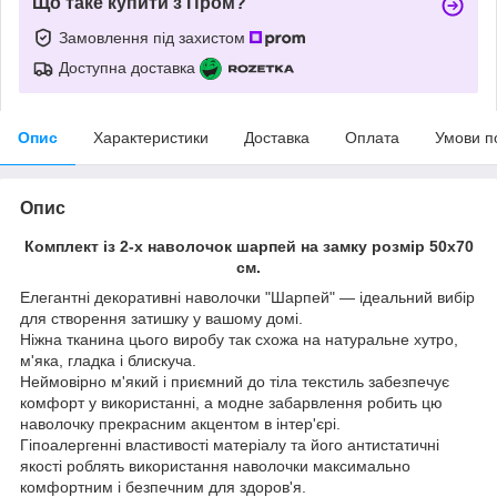
Що таке купити з Пром?
Замовлення під захистом
Доступна доставка
Опис
Характеристики
Доставка
Оплата
Умови п
Опис
Комплект із 2-х наволочок шарпей на замку розмір 50х70
см.
Елегантні декоративні наволочки "Шарпей" — ідеальний вибір
для створення затишку у вашому домі.
Ніжна тканина цього виробу так схожа на натуральне хутро,
м'яка, гладка і блискуча.
Неймовірно м'який і приємний до тіла текстиль забезпечує
комфорт у використанні, а модне забарвлення робить цю
наволочку прекрасним акцентом в інтер'єрі.
Гіпоалергенні властивості матеріалу та його антистатичні
якості роблять використання наволочки максимально
комфортним і безпечним для здоров'я.