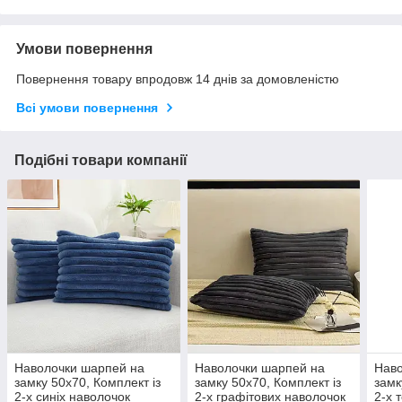
Умови повернення
Повернення товару впродовж 14 днів за домовленістю
Всі умови повернення
Подібні товари компанії
Наволочки шарпей на
Наволочки шарпей на
Наво
замку 50х70, Комплект із
замку 50х70, Комплект із
замк
2-х синіх наволочок
2-х графітових наволочок
2-х 