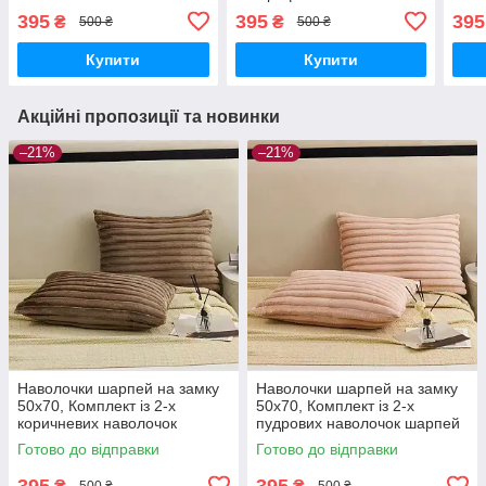
шарпей на замку
шарпей полоска
шарп
395
395
395
₴
₴
500 ₴
500 ₴
Купити
Купити
Акційні пропозиції та новинки
–21%
–21%
Наволочки шарпей на замку
Наволочки шарпей на замку
50х70, Комплект із 2-х
50х70, Комплект із 2-х
коричневих наволочок
пудрових наволочок шарпей
шарпей полоска
полоска
Готово до відправки
Готово до відправки
395
395