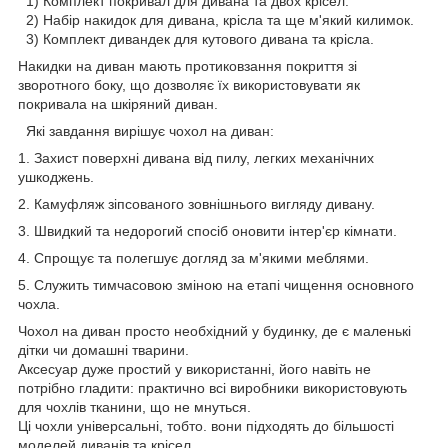
1) Комплект покривал для дивана та двох крісел.
2) Набір накидок для дивана, крісла та ще м'який килимок.
3) Комплект дивандек для кутового дивана та крісла.
Накидки на диван мають протиковзання покриття зі
зворотного боку, що дозволяє їх використовувати як
покривала на шкіряний диван.
Які завдання вирішує чохол на диван:
1. Захист поверхні дивана від пилу, легких механічних
ушкоджень.
2. Камуфляж зіпсованого зовнішнього вигляду дивану.
3. Швидкий та недорогий спосіб оновити інтер'єр кімнати.
4. Спрощує та полегшує догляд за м'якими меблями.
5. Служить тимчасовою зміною на етапі чищення основного
чохла.
Чохол на диван просто необхідний у будинку, де є маленькі
дітки чи домашні тварини.
Аксесуар дуже простий у використанні, його навіть не
потрібно гладити: практично всі виробники використовують
для чохлів тканини, що не мнуться.
Ці чохли універсальні, тобто. вони підходять до більшості
моделей диванів та крісел.