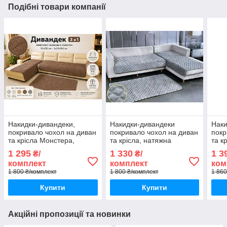
Подібні товари компанії
Накидки-дивандеки,
Накидки-дивандеки
Наки
покривало чохол на диван
покривало чохол на диван
покр
та крісла Монстера,
та крісла, натяжна
та к
натяжна накидка
накидка універсальна на 3
наки
1 295
1 330
1 3
₴/
₴/
універсальна на 3
полотна.
поло
комплект
комплект
ком
полотна. Коричневий
1 800 ₴/комплект
1 800 ₴/комплект
1 860
Купити
Купити
Акційні пропозиції та новинки