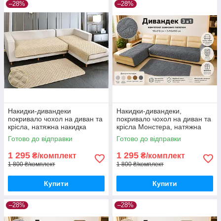
–28%
–28%
Накидки-дивандеки
Накидки-дивандеки,
покривало чохол на диван та
покривало чохол на диван та
крісла, натяжна накидка
крісла Монстера, натяжна
універсальна на 3 полотна.
накидка універсальна на 3
Готово до відправки
Готово до відправки
Дивандек – комплект на
полотна. Темно-сірий
диван та к
1 295
1 295
₴/комплект
₴/комплект
1 800 ₴/комплект
1 800 ₴/комплект
Купити
Купити
–28%
–28%