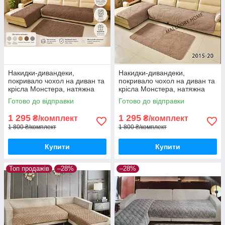
Накидки-дивандеки,
Накидки-дивандеки,
покривало чохол на диван та
покривало чохол на диван та
крісла Монстера, натяжна
крісла Монстера, натяжна
накидка універсальна на 3
накидка універсальна на 3
Готово до відправки
Готово до відправки
полотна. Коричневий
полотна. Капучіно
1 295
1 295
₴/комплект
₴/комплект
1 800 ₴/комплект
1 800 ₴/комплект
Купити
Купити
Топ продажів
–28%
–28%