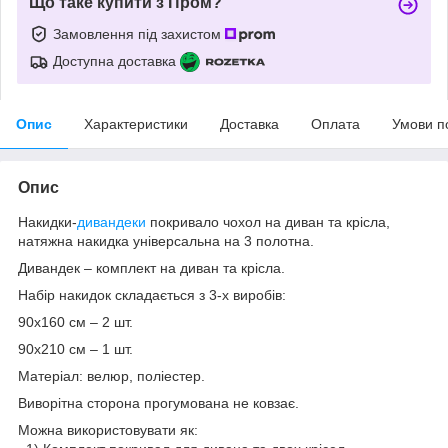
Що таке купити з Пром?
Замовлення під захистом
Доступна доставка
Опис
Характеристики
Доставка
Оплата
Умови п
Опис
Накидки-
дивандеки
покривало чохол на диван та крісла,
натяжна накидка універсальна на 3 полотна.
Дивандек – комплект на диван та крісла.
Набір накидок складається з 3-х виробів:
90х160 см – 2 шт.
90х210 см – 1 шт.
Матеріал: велюр, поліестер.
Виворітна сторона прогумована не ковзає.
Можна використовувати як: