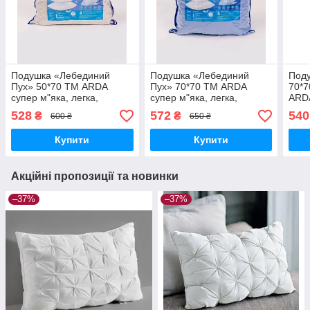
Подушка «Лебединий
Подушка «Лебединий
Поду
Пух» 50*70 ТМ ARDA
Пух» 70*70 ТМ ARDA
70*7
супер м"яка, легка,
супер м"яка, легка,
ARDA
ортопедична
ортопедична
528
572
540
₴
₴
600 ₴
650 ₴
Купити
Купити
Акційні пропозиції та новинки
–37%
–37%