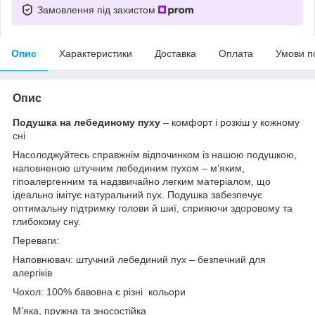
Замовлення під захистом
Опис
Характеристики
Доставка
Оплата
Умови п
Опис
Подушка на лебединому пуху
– комфорт і розкіш у кожному
сні
Насолоджуйтесь справжнім відпочинком із нашою подушкою,
наповненою штучним лебединим пухом – м’яким,
гіпоалергенним та надзвичайно легким матеріалом, що
ідеально імітує натуральний пух. Подушка забезпечує
оптимальну підтримку голови й шиї, сприяючи здоровому та
глибокому сну.
Переваги:
Наповнювач: штучний лебединий пух – безпечний для
алергіків
Чохол: 100% бавовна є різні кольори
М’яка, пружна та зносостійка