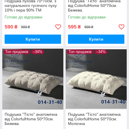
Подушка пухова 70*70см. з
Подушка "Тісто" анатомічна
натурального гусячого пуху
від ColorfulHome 50*70см.
10% і пера 90% ТМ
Бежева.
Александро.
Готово до відправки
Готово до відправки
590
595
₴
₴
900 ₴
900 ₴
Купити
Купити
Топ продажів
–34%
Топ продажів
–34%
Подушка "Тісто" анатомічна
Подушка "Тісто" анатомічна
від ColorfulHome 50*70см.
від ColorfulHome 50*70см.
Бежева.
Молочна