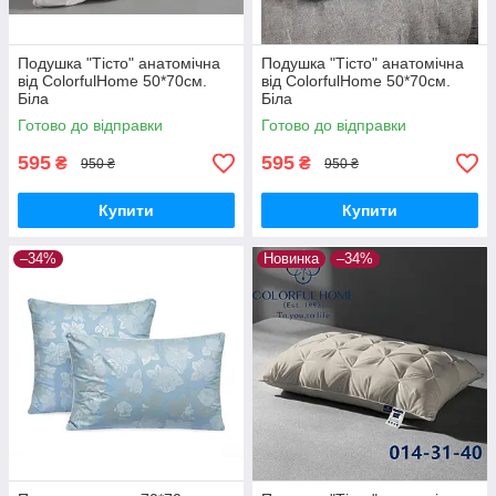
Подушка "Тісто" анатомічна
Подушка "Тісто" анатомічна
від ColorfulHome 50*70см.
від ColorfulHome 50*70см.
Біла
Біла
Готово до відправки
Готово до відправки
595
595
₴
₴
950 ₴
950 ₴
Купити
Купити
–34%
Новинка
–34%