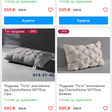
Готово до відправки
Готово до відправки
595
595
₴
₴
900 ₴
900 ₴
Купити
Купити
Топ продажів
–34%
–34%
Подушка "Тісто" анатомічна
Подушка "Тісто" анатомічна
від ColorfulHome 50*70см.
від ColorfulHome 50*70см.
Сіра
Бежева.
Готово до відправки
Готово до відправки
595
595
₴
₴
900 ₴
900 ₴