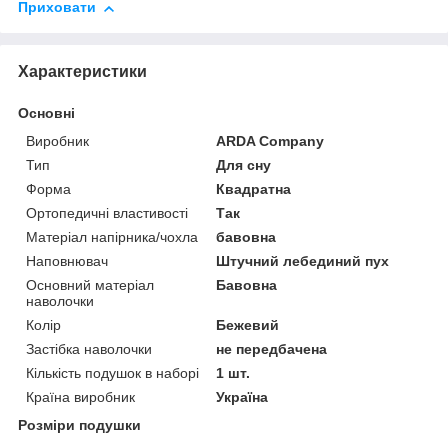
Приховати
Характеристики
Основні
Виробник
ARDA Company
Тип
Для сну
Форма
Квадратна
Ортопедичні властивості
Так
Матеріал напірника/чохла
бавовна
Наповнювач
Штучний лебединий пух
Основний матеріал
Бавовна
наволочки
Колір
Бежевий
Застібка наволочки
не передбачена
Кількість подушок в наборі
1 шт.
Країна виробник
Україна
Розміри подушки