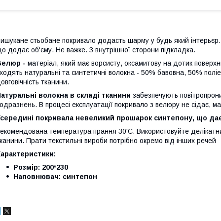
ишукане стьобане покривало додасть шарму у будь який інтерьєр.
о додає об'єму. Не важке. З внутрішної сторони підкладка.
Велюр -
матеріал, який має ворсисту, оксамитову на дотик поверхн
ходять натуральні та синтетичні волокна - 50% бавовна, 50% поліе
овговічність тканини.
атуральні волокна в складі тканини
забезпечують повітропроник
одразнень. В процесі експлуатації покривало з велюру не сідає, ма
Усередині покривала невеликий прошарок синтепону, що да
екомендована температура прання 30'С. Використовуйте делікатн
канини. Прати текстильні вироби потрібно окремо від інших речей
Характеристики:
Розмір: 200*230
Наповнювач: синтепон