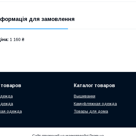
нформація для замовлення
іна:
1 160 ₴
 товаров
Каталог товаров
одежда
Вышиванки
одежда
Камуфляжная одежда
кая одежда
Товары для дома
Сайт створений на маркетплейсі
Prom.ua