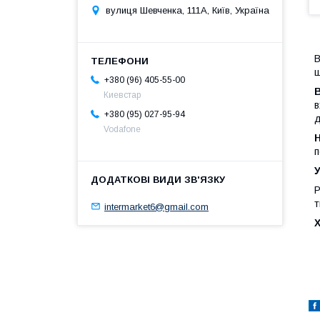
вулиця Шевченка, 111A, Київ, Україна
В
щ
+380 (96) 405-55-00
Киевстар
в
+380 (95) 027-95-94
д
Vodafone
Н
п
Р
т
intermarket6@gmail.com