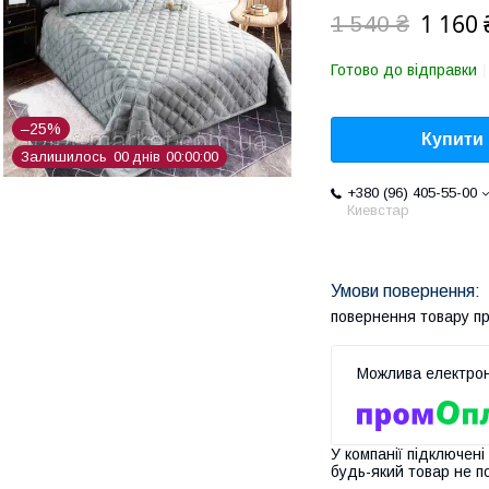
1 160 
1 540 ₴
Готово до відправки
–25%
Купити
Залишилось
0
0
днів
0
0
0
0
0
0
+380 (96) 405-55-00
Киевстар
повернення товару п
У компанії підключені
будь-який товар не п