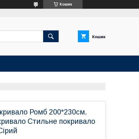
Кошик
Кошик
кривало Ромб 200*230см.
кривало Стильне покривало
Сірий