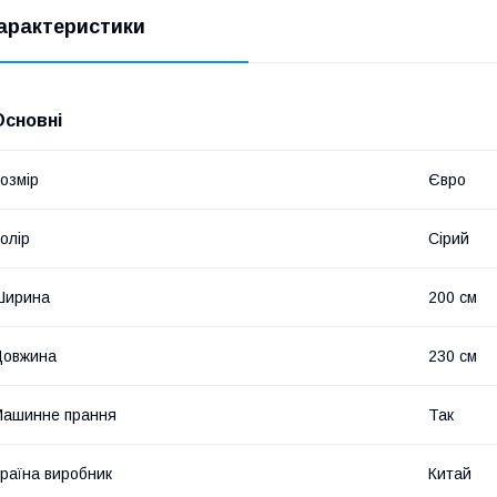
арактеристики
Основні
озмір
Євро
олір
Сірий
Ширина
200 см
Довжина
230 см
Машинне прання
Так
раїна виробник
Китай