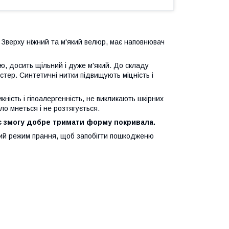
 Зверху ніжний та м'який велюр, має наповнювач
ю, досить щільний і дуже м'який. До складу
стер. Синтетичні нитки підвищують міцність і
ність і гіпоалергенність, не викликають шкірних
ло мнеться і не розтягується.
є змогу добре тримати форму покривала.
ий режим прання, щоб запобігти пошкодженю