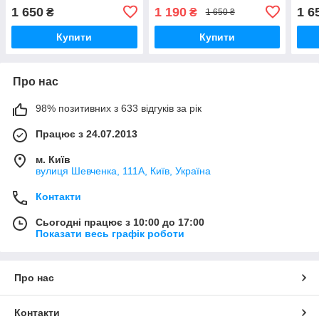
вишивкою Рожева з сірим
вишивкою Білий з сірим
виши
1 650
1 190
1 6
₴
₴
1 650 ₴
Купити
Купити
Про нас
98% позитивних з 633 відгуків за рік
Працює з 24.07.2013
м. Київ
вулиця Шевченка, 111A, Київ, Україна
Контакти
Сьогодні працює з 10:00 до 17:00
Показати весь графік роботи
Про нас
Контакти