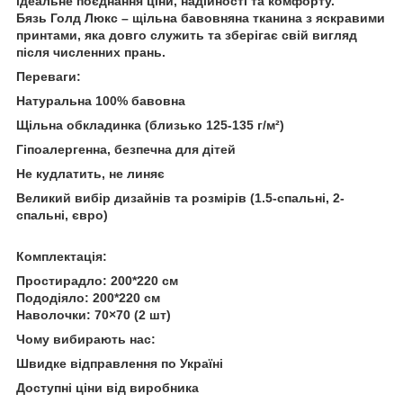
ідеальне поєднання ціни, надійності та комфорту.
Бязь Голд Люкс – щільна бавовняна тканина з яскравими
принтами, яка довго служить та зберігає свій вигляд
після численних прань.
Переваги:
Натуральна 100% бавовна
Щільна обкладинка (близько 125-135 г/м²)
Гіпоалергенна, безпечна для дітей
Не кудлатить, не линяє
Великий вибір дизайнів та розмірів (1.5-спальні, 2-
спальні, євро)
Комплектація:
Простирадло: 200*220 см
Пододіяло: 200*220 см
Наволочки: 70×70 (2 шт)
Чому вибирають нас:
Швидке відправлення по Україні
Доступні ціни від виробника