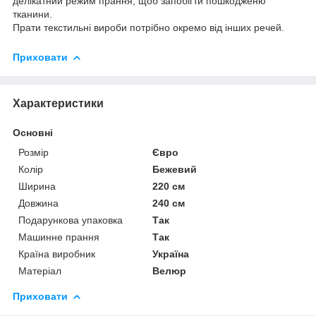
делікатний режим прання, щоб запобігти пошкодженю
тканини.
Прати текстильні вироби потрібно окремо від інших речей.
Приховати
Характеристики
Основні
Розмір
Євро
Колір
Бежевий
Ширина
220 см
Довжина
240 см
Подарункова упаковка
Так
Машинне прання
Так
Країна виробник
Україна
Матеріал
Велюр
Приховати