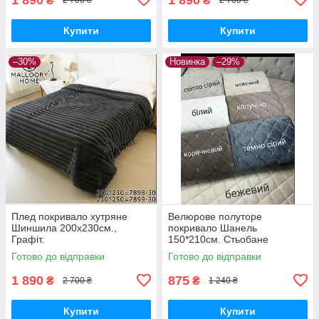
₴
₴
2 700 ₴
2 700 ₴
Купити
Купити
–30%
Новинка
–29%
Плед покривало хутряне
Велюрове полуторе
Шиншила 200х230см.,
покривало Шанель
Графіт.
150*210см. Стьобане
стильне покривало для
Готово до відправки
Готово до відправки
спальні Різні кольори
1 890
875
₴
₴
2 700 ₴
1 240 ₴
Купити
Купити