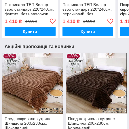
Покривало ТЕП Велюр
Покривало ТЕП Велюр
Пок
євро стандарт 220*240см.
євро стандарт 220*240см.
євро
фуксия, без наволочок
персиковий, без
сіри
наволочек
1 410
1 410
1 4
₴
₴
1 650 ₴
1 650 ₴
Купити
Купити
Акційні пропозиції та новинки
–30%
–30%
Плед покривало хутряне
Плед покривало хутряне
Шиншила 200х230см.,
Шиншила 200х230см.,
Шоколадний.
Коричневий.