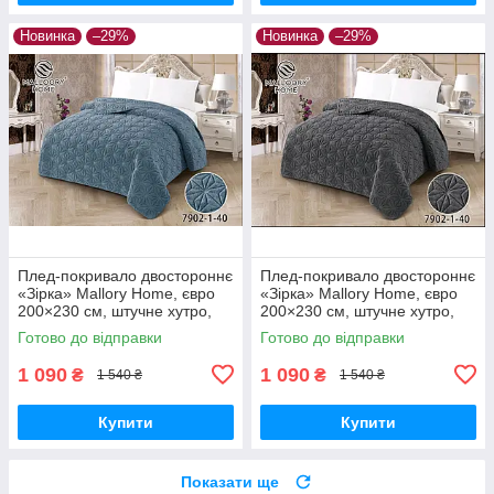
Новинка
–29%
Новинка
–29%
Плед-покривало двостороннє
Плед-покривало двостороннє
«Зірка» Mallory Home, євро
«Зірка» Mallory Home, євро
200×230 см, штучне хутро,
200×230 см, штучне хутро,
м’яке та тепле
м’яке та тепле
Готово до відправки
Готово до відправки
1 090
1 090
₴
₴
1 540 ₴
1 540 ₴
Купити
Купити
Показати ще