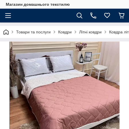
Магазин домашнього текстилю
Товари та послуги
Ковдри
Літні ковдри
Ковдра лі