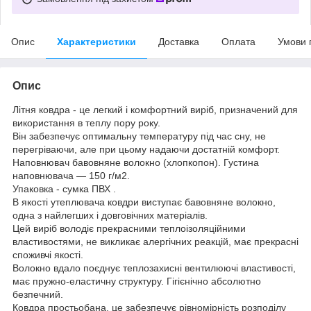
Опис
Характеристики
Доставка
Оплата
Умови 
Опис
Літня ковдра - це легкий і комфортний виріб, призначений для
використання в теплу пору року.
Він забезпечує оптимальну температуру під час сну, не
перегріваючи, але при цьому надаючи достатній комфорт.
Наповнювач бавовняне волокно (хлопкопон). Густина
наповнювача ― 150 г/м2.
Упаковка - сумка ПВХ .
В якості утеплювача ковдри виступає бавовняне волокно,
одна з найлегших і довговічних матеріалів.
Цей виріб володіє прекрасними теплоізоляційними
властивостями, не викликає алергічних реакцій, має прекрасні
споживчі якості.
Волокно вдало поєднує теплозахисні вентилюючі властивості,
має пружно-еластичну структуру. Гігієнічно абсолютно
безпечний.
Ковдра простьобана, це забезпечує рівномірність розподілу