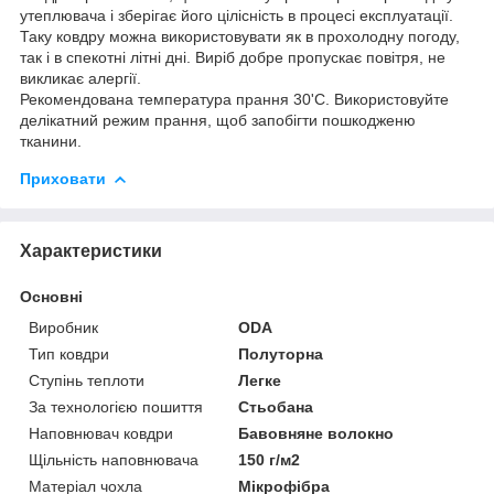
утеплювача і зберігає його цілісність в процесі експлуатації.
Таку ковдру можна використовувати як в прохолодну погоду,
так і в спекотні літні дні. Виріб добре пропускає повітря, не
викликає алергії.
Рекомендована температура прання 30'С. Використовуйте
делікатний режим прання, щоб запобігти пошкодженю
тканини.
Приховати
Характеристики
Основні
Виробник
ODA
Тип ковдри
Полуторна
Ступінь теплоти
Легке
За технологією пошиття
Стьобана
Наповнювач ковдри
Бавовняне волокно
Щільність наповнювача
150 г/м2
Матеріал чохла
Мікрофібра