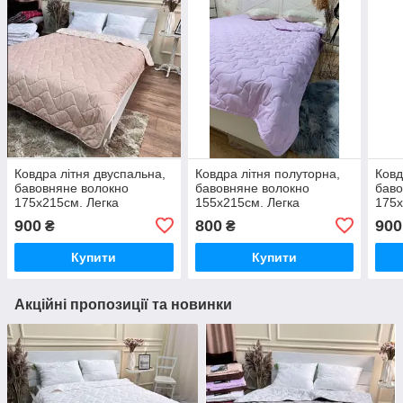
Ковдра літня двуспальна,
Ковдра літня полуторна,
Ковд
бавовняне волокно
бавовняне волокно
баво
175х215см. Легка
155х215см. Легка
175х
стьобана ковдра ТМ ODA.
стьобана ковдра ТМ ODA.
стьо
900
800
900
₴
₴
Купити
Купити
Акційні пропозиції та новинки