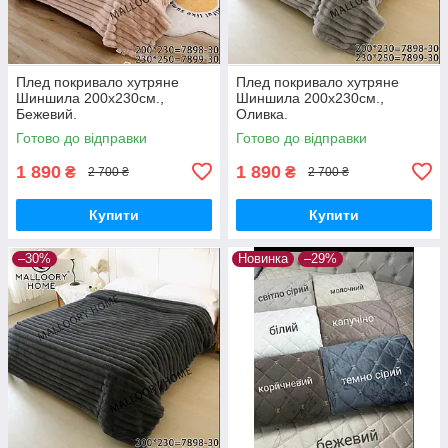
Плед покривало хутряне
Плед покривало хутряне
Шиншила 200х230см.,
Шиншила 200х230см.,
Бежевий.
Оливка.
Готово до відправки
Готово до відправки
1 890
1 890
₴
₴
2 700 ₴
2 700 ₴
Купити
Купити
–30%
Новинка
–29%