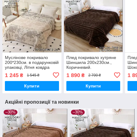
Муслінове покривало
Плед покривало хутряне
Плед
200*230см. в подарунковій
Шиншила 200х230см.,
Шин
упаковці, Літня ковдра
Коричневий.
Шок
євро розмір, Покривало
1 245
1 890
1 8
₴
₴
1 545 ₴
2 700 ₴
плед муслін 4 шари,
Мусліновий плед
Купити
Купити
Акційні пропозиції та новинки
–30%
–30%