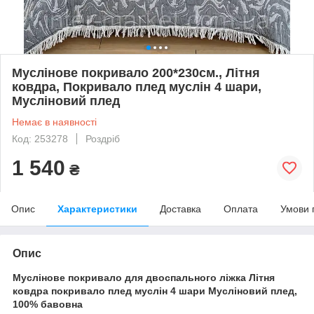
Муслінове покривало 200*230см., Літня
ковдра, Покривало плед муслін 4 шари,
Мусліновий плед
Немає в наявності
Код: 253278
Роздріб
1 540
₴
Опис
Характеристики
Доставка
Оплата
Умови 
Опис
Муслінове покривало для двоспального ліжка Літня
ковдра покривало плед муслін 4 шари Мусліновий плед,
100% бавовна