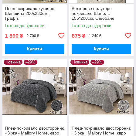
Плед покривало хутряне
Велюрове полуторе
Шиншила 200х230см.,
покривало Шанель
Графіт.
155*200см. Стьобане
стильне покривало для
Готово до відправки
Готово до відправки
спальні Різні кольори
1 890
875
₴
₴
2 700 ₴
1 240 ₴
Купити
Купити
Новинка
–29%
Новинка
–29%
Плед-покривало двостороннє
Плед-покривало двостороннє
«Зірка» Mallory Home, євро
«Зірка» Mallory Home, євро