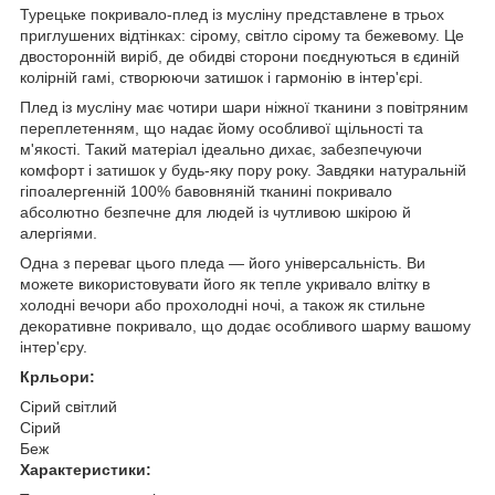
Турецьке покривало-плед із мусліну представлене в трьох
приглушених відтінках: сірому, світло сірому та бежевому. Це
двосторонній виріб, де обидві сторони поєднуються в єдиній
колірній гамі, створюючи затишок і гармонію в інтер'єрі.
Плед із мусліну має чотири шари ніжної тканини з повітряним
переплетенням, що надає йому особливої щільності та
м'якості. Такий матеріал ідеально дихає, забезпечуючи
комфорт і затишок у будь-яку пору року. Завдяки натуральній
гіпоалергенній 100% бавовняній тканині покривало
абсолютно безпечне для людей із чутливою шкірою й
алергіями.
Одна з переваг цього пледа — його універсальність. Ви
можете використовувати його як тепле укривало влітку в
холодні вечори або прохолодні ночі, а також як стильне
декоративне покривало, що додає особливого шарму вашому
інтер'єру.
Крльори:
Сірий світлий
Сірий
Беж
Характеристики: