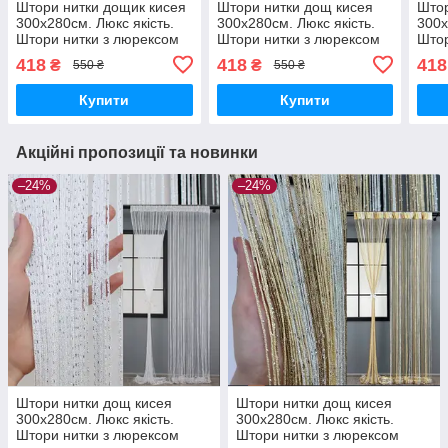
Штори нитки дощик кисея
Штори нитки дощ кисея
Штор
300х280см. Люкс якість.
300х280см. Люкс якість.
300х
Штори нитки з люрексом
Штори нитки з люрексом
Штор
прямі - Сірий.
прямі - Білий.
прям
418
418
418
₴
₴
550 ₴
550 ₴
Купити
Купити
Акційні пропозиції та новинки
–24%
–24%
Штори нитки дощ кисея
Штори нитки дощ кисея
300х280см. Люкс якість.
300х280см. Люкс якість.
Штори нитки з люрексом
Штори нитки з люрексом