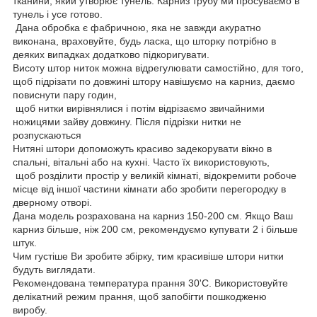
тканини, який утворює тунель. Карниз трубу ми просуваємо в
тунель і усе готово.
Дана обробка є фабричною, яка не завжди акуратно
виконана, враховуйте, будь ласка, що шторку потрібно в
деяких випадках додатково підкоригувати.
Висоту штор ниток можна відрегулювати самостійно, для того,
щоб підрізати по довжині штору навішуємо на карниз, даємо
повиснути пару годин,
щоб нитки вирівнялися і потім відрізаємо звичайними
ножицями зайву довжину. Після підрізки нитки не
розпускаються
Нитяні штори допоможуть красиво задекорувати вікно в
спальні, вітальні або на кухні. Часто їх використовують,
щоб розділити простір у великій кімнаті, відокремити робоче
місце від іншої частини кімнати або зробити перегородку в
дверному отворі.
Дана модель розрахована на карниз 150-200 см. Якщо Ваш
карниз більше, ніж 200 см, рекомендуємо купувати 2 і більше
штук.
Чим густіше Ви зробите збірку, тим красивіше штори нитки
будуть виглядати.
Рекомендована температура прання 30'С. Використовуйте
делікатний режим прання, щоб запобігти пошкодженю
виробу.