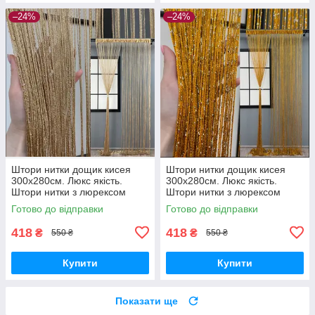
–24%
–24%
Штори нитки дощик кисея
Штори нитки дощик кисея
300х280см. Люкс якість.
300х280см. Люкс якість.
Штори нитки з люрексом
Штори нитки з люрексом
прямі - Бежевий.
прямі - Золотистий.
Готово до відправки
Готово до відправки
418
418
₴
₴
550 ₴
550 ₴
Купити
Купити
Показати ще