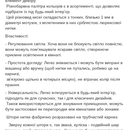
елемент декору.
Різнобарвна палітра кольорів є в асортименті, що дозволяє
підібрати їх під будь-який інтер'єр.
Цей різновид кисеї складається з тонких, близько 1 мм в
діаметрі мотузок, з вплетеними в них сріблястою люрексової
нитки.
Властивості:
- Регулювання світла: Хоча вони не блокують світло повністю,
вони можуть пом'якшувати яскраве світло, створюючи
приємне освітлення в кімнаті.
- Простота догляду: Легко знімаються і можуть бути випрані в
машинці або вручну (щоб нитки не путались, робимо це на
карнизі,
зв'язуємо щільно в чотирьох місцях), не втрачає колір після
прання.
- Універсальність: Легко інтегруються в будь-який інтер'єр,
підходять як для сучасних, так і для класичних дизайнів.
Також використовуються для зонування приміщення, можуть
бути застосовані як перегородки між кімнатами або зонами.
Штори нитки фабрично розраховані на трубчастий карниз.
Зверху кожної штори є, так звана, куліска - подвійний шар