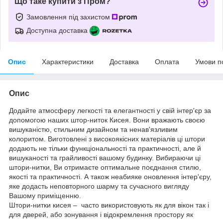
Що таке купити з Пром?
Замовлення під захистом
Доступна доставка
Опис
Характеристики
Доставка
Оплата
Умови п
Опис
Додайте атмосферу легкості та елегантності у свій інтер'єр за
допомогою наших штор-ниток Кисея. Вони вражають своєю
вишуканістю, стильним дизайном та ненав'язливим
колоритом. Виготовлені з високоякісних матеріалів ці штори
додають не тільки функціональності та практичності, але й
вишуканості та грайливості вашому будинку. Вибираючи ці
штори-нитки, Ви отримаєте оптимальне поєднання стилю,
якості та практичності. А також неабияке оновлення інтер'єру,
яке додасть неповторного шарму та сучасного вигляду
Вашому приміщенню.
Штори-нитки кисея – часто використовують як для вікон так і
для дверей, або зонування і відокремлення простору як