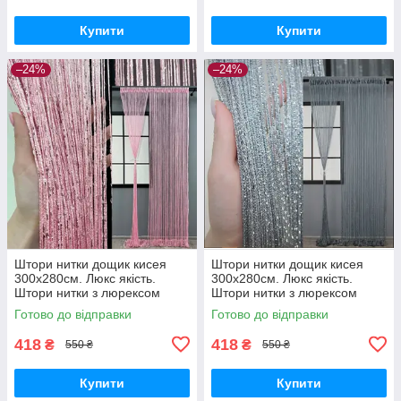
Купити
Купити
–24%
–24%
Штори нитки дощик кисея
Штори нитки дощик кисея
300х280см. Люкс якість.
300х280см. Люкс якість.
Штори нитки з люрексом
Штори нитки з люрексом
прямі - Рожевий.
прямі - Сірий.
Готово до відправки
Готово до відправки
418
418
₴
₴
550 ₴
550 ₴
Купити
Купити