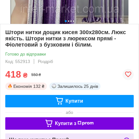
Штори нитки дощик кисея 300х280см. Люкс
якість. Штори нитки з люрексом прямі -
Фіолетовий з бузковим і білим.
Готово до відправки
Код: 552913
Роздріб
418
₴
550 ₴
Економія
132 ₴
Залишилось
25 днів
Купити
або
Купити з