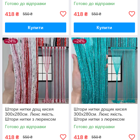
прямі - Білий.
прямі - Бежевий з молочним.
Готово до відправки
Готово до відправки
418
418
₴
₴
550 ₴
550 ₴
Купити
Купити
–24%
–24%
Штори нитки дощ кисея
Штори нитки дощик кисея
300х280см. Люкс якість.
300х280см. Люкс якість.
Штори нитки з люрексом
Штори нитки з люрексом
прямі - Червоний з рожевим і
прямі - Бірюзовий.
Готово до відправки
Готово до відправки
білим.
418
418
₴
₴
550 ₴
550 ₴