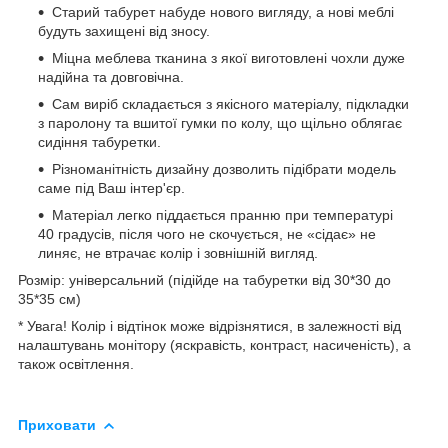
Старий табурет набуде нового вигляду, а нові меблі
будуть захищені від зносу.
Міцна меблева тканина з якої виготовлені чохли дуже
надійна та довговічна.
Сам виріб складається з якісного матеріалу, підкладки
з паролону та вшитої гумки по колу, що щільно облягає
сидіння табуретки.
Різноманітність дизайну дозволить підібрати модель
саме під Ваш інтер'єр.
Матеріал легко піддається пранню при температурі
40 градусів, після чого не скочується, не «сідає» не
линяє, не втрачає колір і зовнішній вигляд.
Розмір: універсальний (підійде на табуретки від 30*30 до
35*35 см)
* Увага! Колір і відтінок може відрізнятися, в залежності від
налаштувань монітору (яскравість, контраст, насиченість), а
також освітлення.
Приховати