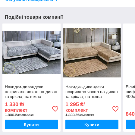
Подібні товари компанії
Накидки-дивандеки
Накидки-дивандеки
Біли
покривало чохол на диван
покривало чохол на диван
шифо
та крісла, натяжна
та крісла, натяжна
400х
накидка універсальна на 3
накидка універсальна на 3
1 330
1 295
₴/
₴/
полотна.
полотна. Дивандек –
комплект
комплект
комплект на диван та к
840
1 800 ₴/комплект
1 800 ₴/комплект
Купити
Купити