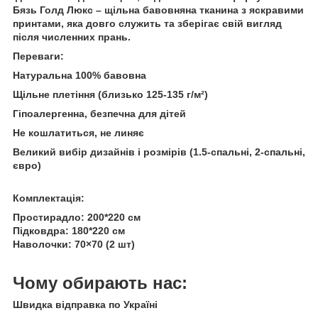
Бязь Голд Люкс – щільна бавовняна тканина з яскравими
принтами, яка довго служить та зберігає свій вигляд
після численних прань.
Переваги:
Натуральна 100% бавовна
Щільне плетіння (близько 125-135 г/м²)
Гіпоалергенна, безпечна для дітей
Не кошлатиться, не линяє
Великий вибір дизайнів і розмірів (1.5-спальні, 2-спальні,
євро)
Комплектація:
Простирадло: 200*220 см
Підковдра: 180*220 см
Наволочки: 70×70 (2 шт)
Чому обирають нас:
Швидка відправка по Україні