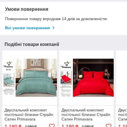
Умови повернення
Повернення товару впродовж 14 днів за домовленістю
Всі умови повернення
Подібні товари компанії
Двуспальний комплект
Двуспальний комплект
Двус
постільної білизни Страйп
постільної білизни Страйп
пост
Сатин Primavara
Сатин Primavara
Сати
180*220см. з
180*220см. з
180*
1 180
1 180
1 1
₴
₴
1 980 ₴
1 980 ₴