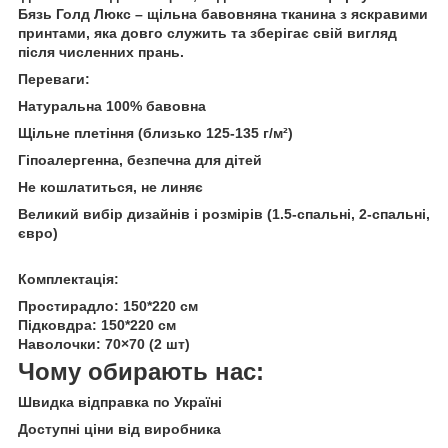
Бязь Голд Люкс – щільна бавовняна тканина з яскравими
принтами, яка довго служить та зберігає свій вигляд
після численних прань.
Переваги:
Натуральна 100% бавовна
Щільне плетіння (близько 125-135 г/м²)
Гіпоалергенна, безпечна для дітей
Не кошлатиться, не линяє
Великий вибір дизайнів і розмірів (1.5-спальні, 2-спальні,
євро)
Комплектація:
Простирадло: 150*220 см
Підковдра: 150*220 см
Наволочки: 70×70 (2 шт)
Чому обирають нас:
Швидка відправка по Україні
Доступні ціни від виробника