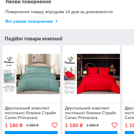
Умови повернення
Повернення товару впродовж 14 днів за домовленістю
Всі умови повернення
Подібні товари компанії
Двуспальний комплект
Двуспальний комплект
Двус
постільної білизни Страйп
постільної білизни Страйп
пост
Сатин Primavara
Сатин Primavara
Сати
180*220см. з
180*220см. з
180*
1 180
1 180
1 1
₴
₴
1 980 ₴
1 980 ₴
простирадлом на резинці.
простирадлом на резинці.
прос