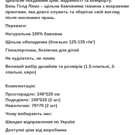
ідеальне поєднання ціни, надійності та комфорту.
Бязь Голд Люкс – щільна бавовняна тканина з яскравими
принтами, яка довго служить та зберігає свій вигляд
після численних прань.
Переваги:
Натуральна 100% бавовна
Щільна обкладинка (близько 125-135 г/м²)
Гіпоалергенна, безпечна для дітей
Не кудлатить, не линяє
Великий вибір дизайнів та розмірів (1.5-спальні, 2-
спальні, євро)
Комплектація:
Простирадло: 240*220 см
Пододіяло: 150*220 (2 шт)
Наволочки: 70×70 (2 шт)
Чому вибирають нас:
Швидке відправлення по Україні
Доступні ціни від виробника