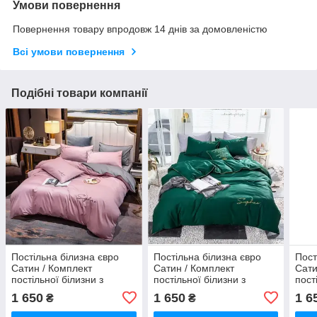
Умови повернення
Повернення товару впродовж 14 днів за домовленістю
Всі умови повернення
Подібні товари компанії
Постільна білизна євро
Постільна білизна євро
Пост
Сатин / Комплект
Сатин / Комплект
Сати
постільної білизни з
постільної білизни з
пост
вишивкою Рожева з сірим
вишивкою Зелений
виши
1 650
1 650
1 6
₴
₴