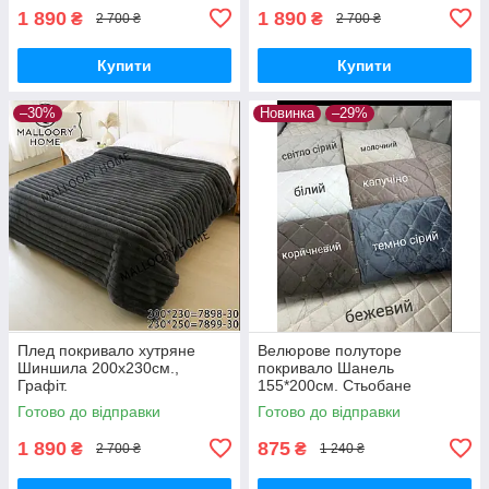
1 890
1 890
₴
₴
2 700 ₴
2 700 ₴
Купити
Купити
–30%
Новинка
–29%
Плед покривало хутряне
Велюрове полуторе
Шиншила 200х230см.,
покривало Шанель
Графіт.
155*200см. Стьобане
стильне покривало для
Готово до відправки
Готово до відправки
спальні Різні кольори
1 890
875
₴
₴
2 700 ₴
1 240 ₴