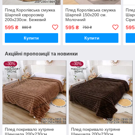
Плед Королівська смужка
Плед Королівська смужка
Плед
Шарпей євророзмір
Шарпей 150х200 см.
Шарп
200х230см. Бежевий
Молочний
Сіри
595
595
595
₴
₴
880 ₴
750 ₴
Купити
Купити
Акційні пропозиції та новинки
–30%
–30%
Плед покривало хутряне
Плед покривало хутряне
Шиншила 200х230см.,
Шиншила 200х230см.,