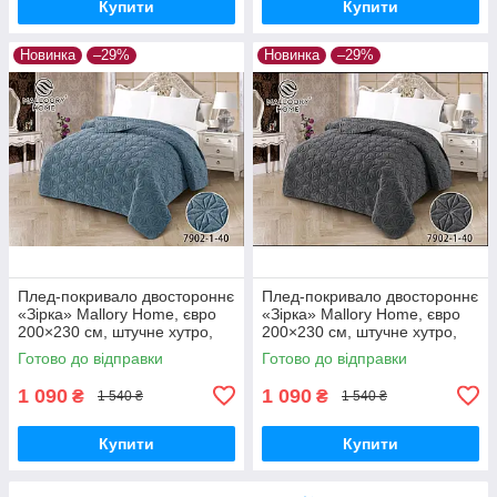
Купити
Купити
Новинка
–29%
Новинка
–29%
Плед-покривало двостороннє
Плед-покривало двостороннє
«Зірка» Mallory Home, євро
«Зірка» Mallory Home, євро
200×230 см, штучне хутро,
200×230 см, штучне хутро,
м’яке та тепле
м’яке та тепле
Готово до відправки
Готово до відправки
1 090
1 090
₴
₴
1 540 ₴
1 540 ₴
Купити
Купити