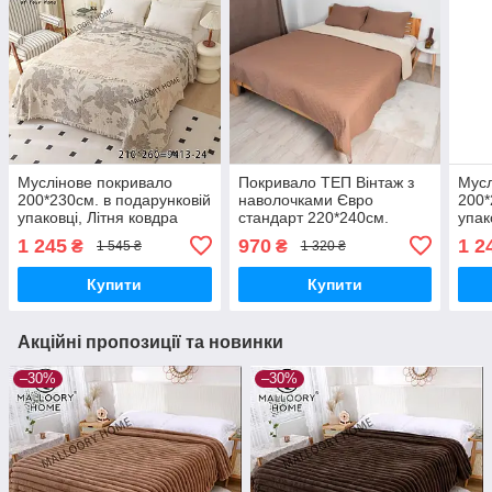
Муслінове покривало
Покривало ТЕП Вінтаж з
Мусл
200*230см. в подарунковій
наволочками Євро
200*
упаковці, Літня ковдра
стандарт 220*240см.
упак
євро розмір, Покривало
какао
євро
1 245
970
1 2
₴
₴
1 545 ₴
1 320 ₴
плед муслін 4 шари,
плед
Мусліновий плед
Мусл
Купити
Купити
Акційні пропозиції та новинки
–30%
–30%