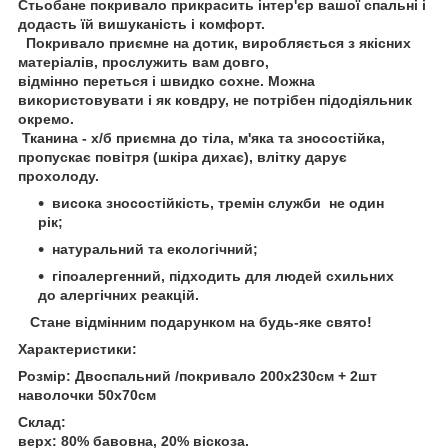
Стьобане покривало прикрасить інтер'єр вашої спальні і
додасть їй вишуканість і комфорт.
Покривало приємне на дотик, виробляється з якісних
матеріалів, прослужить вам довго,
відмінно переться і швидко сохне. Можна
використовувати і як ковдру, не потрібен підодіяльник
окремо.
Тканина - х/б приємна до тіла, м'яка та зносостійка,
пропускає повітря (шкіра дихає), влітку дарує
прохолоду.
висока зносостійкість, тремін служби не один
рік;
натуральний та екологічний;
гіпоалергенний, підходить для людей схильних
до алергічних реакцій.
Стане відмінним подарунком на будь-яке свято!
Характеристики:
Розмір: Двоспальний /покривало 200х230см + 2шт
наволочки 50х70см
Склад:
верх: 80% бавовна, 20% віскоза.