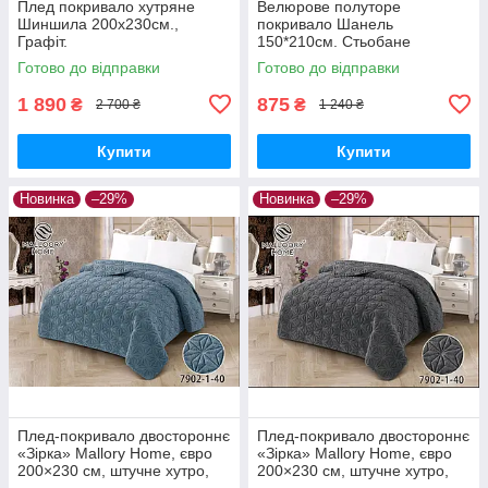
Плед покривало хутряне
Велюрове полуторе
Шиншила 200х230см.,
покривало Шанель
Графіт.
150*210см. Стьобане
стильне покривало для
Готово до відправки
Готово до відправки
спальні Різні кольори
1 890
875
₴
₴
2 700 ₴
1 240 ₴
Купити
Купити
Новинка
–29%
Новинка
–29%
Плед-покривало двостороннє
Плед-покривало двостороннє
«Зірка» Mallory Home, євро
«Зірка» Mallory Home, євро
200×230 см, штучне хутро,
200×230 см, штучне хутро,
м’яке та тепле
м’яке та тепле