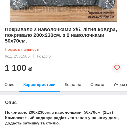
Покривало з наволочками х/б, літня ковдра,
покривало 200х230см. з 2 наволочками
50х70см.
Немає в наявності
Код: 2531505
Роздріб
1 100
₴
Опис
Характеристики
Доставка
Оплата
Умови 
Опис
Покривало 200х230см. з наволочками 50х70см. (2шт)
Комплект який подарує радість та тепло у вашому домі,
додасть затишку та стилю.