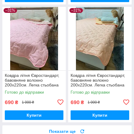
–31%
–31%
Ковдра літня Євростандарт,
Ковдра літня Євростандарт,
бавовняне волокно
бавовняне волокно
200х220см. Легка стьобана
200х220см. Легка стьобана
ковдра ТМ ODA.
ковдра ТМ ODA.
Готово до відправки
Готово до відправки
690
690
₴
₴
1 000 ₴
1 000 ₴
Купити
Купити
Показати ще