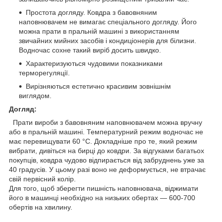
Простота догляду. Ковдра з бавовняним
наповнювачем не вимагає спеціального догляду. Його
можна прати в пральній машині з використанням
звичайних мийних засобів і кондиціонерів для білизни.
Водночас сохне такий виріб досить швидко.
Характеризуються чудовими показниками
терморегуляції.
Вирізняються естетично красивим зовнішнім
виглядом.
Догляд:
Прати вироби з бавовняним наповнювачем можна вручну
або в пральній машині. Температурний режим водночас не
має перевищувати 60 °C. Докладніше про те, який режим
вибрати, дивіться на бирці до ковдри. За відгуками багатьох
покупців, ковдра чудово відпирається від забруднень уже за
40 градусів. У цьому разі воно не деформується, не втрачає
свій первісний колір.
Для того, щоб зберегти пишність наповнювача, віджимати
його в машинці необхідно на низьких обертах — 600-700
обертів на хвилину.