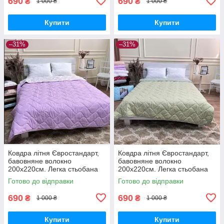
690
690
₴
₴
1 000 ₴
1 000 ₴
Купити
Купити
–31%
–31%
Ковдра літня Євростандарт,
Ковдра літня Євростандарт,
бавовняне волокно
бавовняне волокно
200х220см. Легка стьобана
200х220см. Легка стьобана
ковдра ТМ ODA.
ковдра ТМ ODA.
Готово до відправки
Готово до відправки
690
690
₴
₴
1 000 ₴
1 000 ₴
Купити
Купити