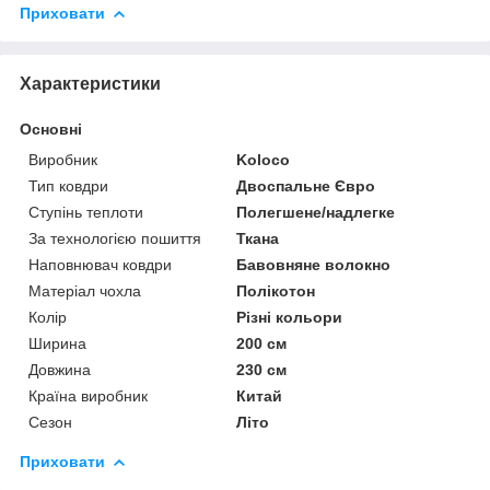
Приховати
Характеристики
Основні
Виробник
Koloco
Тип ковдри
Двоспальне Євро
Ступінь теплоти
Полегшене/надлегке
За технологією пошиття
Ткана
Наповнювач ковдри
Бавовняне волокно
Матеріал чохла
Полікотон
Колір
Різні кольори
Ширина
200 см
Довжина
230 см
Країна виробник
Китай
Сезон
Літо
Приховати