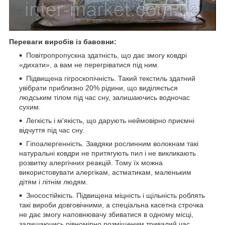
Переваги виробів із бавовни:
Повітропропускна здатність, що дає змогу ковдрі
«дихати», а вам не перегріватися під ним.
Підвищена гігроскопічність. Такий текстиль здатний
увібрати приблизно 20% рідини, що виділяється
людським тілом під час сну, залишаючись водночас
сухим.
Легкість і м'якість, що дарують неймовірно приємні
відчуття під час сну.
Гіпоалергенність. Завдяки рослинним волокнам такі
натуральні ковдри не притягують пил і не викликають
розвитку алергічних реакцій. Тому їх можна
використовувати алергікам, астматикам, маленьким
дітям і літнім людям.
Зносостійкість. Підвищена міцність і щільність роблять
такі вироби довговічними, а спеціальна касетна строчка
не дає змогу наповнювачу збиватися в одному місці,
залишаючись рівномірно розміщеним тривалий час.