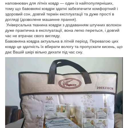
наповнювач для літніх ковдр — один із найпопулярніших,
тому що бавовняні ковдри здатні забезпечити комфортний і
здоровий сон, довгий термін експлуатації та дуже прості в
догляді (дозволене машинне прання).
Універсальна тканина ковдри з додаванням штучних волокон
дуже практична в експлуатації, вона легко переться, і довгий
час не втрачає свого вигляду.
Бавовняна ковдра актуальна в літній період. Перевагою цих
ковдр це здатність їх вбирати вологу та пропускати кисень, що
дає Вашій шкірі вільно дихати під час сну.