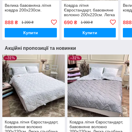
Велика бавовняна літня
Ковдра літня
Вели
ковдра 200х230см.
Євростандарт, бавовняне
ковд
волокно 200х220см. Легка
стьобана ковдра ТМ ODA.
888
690
888
₴
₴
1 200 ₴
1 000 ₴
Купити
Купити
Акційні пропозиції та новинки
–31%
–31%
Ковдра літня Євростандарт,
Ковдра літня Євростандарт,
бавовняне волокно
бавовняне волокно
200х220см. Легка стьобана
200х220см. Легка стьобана