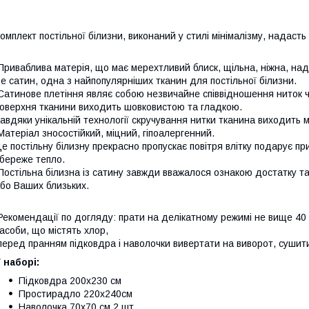
омплект постільної білизни, виконаний у стилі мінімалізму, надаст
риваблива матерія, що має мерехтливий блиск, щільна, ніжна, надз
е сатин, одна з найпопулярніших тканин для постільної білизни.
атинове плетіння являє собою незвичайне співвідношення ниток ч
оверхня тканини виходить шовковистою та гладкою.
авдяки унікальній технології скручування нитки тканина виходить 
атеріал зносостійкий, міцний, гіпоалергенний.
е постільну білизну прекрасно пропускає повітря влітку подарує п
береже тепло.
остільна білизна із сатину завжди вважалося ознакою достатку 
бо Ваших близьких.
екомендації по догляду: прати на делікатному режимі не вище 40 г
асоби, що містять хлор,
еред пранням підковдра і наволочки вивертати на виворот, сушити
 наборі:
Підковдра 200х230 см
Простирадло 220х240см
Наволочка 70х70 см 2 шт.