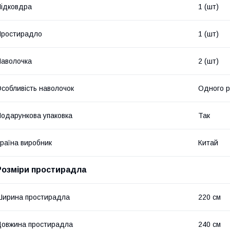
ідковдра
1 (шт)
Простирадло
1 (шт)
аволочка
2 (шт)
собливість наволочок
Одного р
одарункова упаковка
Так
раїна виробник
Китай
Розміри простирадла
ирина простирадла
220 см
овжина простирадла
240 см