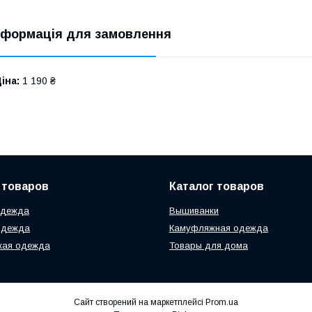
нформація для замовлення
іна:
1 190 ₴
 товаров
Каталог товаров
одежда
Вышиванки
одежда
Камуфляжная одежда
кая одежда
Товары для дома
Сайт створений на маркетплейсі
Prom.ua