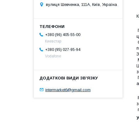
вулиця Шевченка, 111A, Київ, Україна
К
П
+380 (96) 405-55-00
ц
Киевстар
С
п
+380 (95) 027-95-94
З
Vodafone
М
Ц
з
П
а
intermarket6@gmail.com
Р
з
п
У