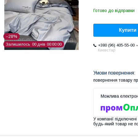
Готово до відправки
Купити
–28%
Залишилось
0
0
днів
0
0
0
0
0
0
+380 (96) 405-55-00
Киевстар
повернення товару п
У компанії підключені
будь-який товар не п