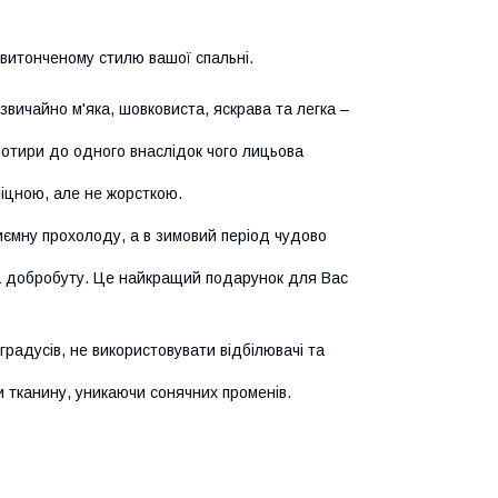
ь витонченому стилю вашої спальні.
вичайно м'яка, шовковиста, яскрава та легка –
отири до одного внаслідок чого лицьова
міцною, але не жорсткою.
риємну прохолоду, а в зимовий період чудово
та добробуту. Це найкращий подарунок для Вас
радусів, не використовувати відбілювачі та
 тканину, уникаючи сонячних променів.