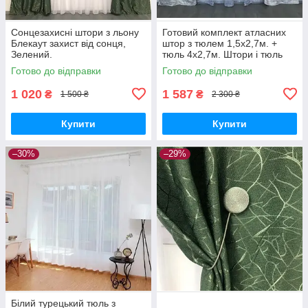
Сонцезахисні штори з льону
Готовий комплект атласних
Блекаут захист від сонця,
штор з тюлем 1,5x2,7м. +
Зелений.
тюль 4x2,7м. Штори і тюль
принт
Готово до відправки
Готово до відправки
1 020
1 587
₴
₴
1 500 ₴
2 300 ₴
Купити
Купити
–30%
–29%
Білий турецький тюль з