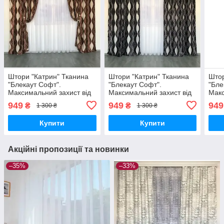
Штори "Катрин" Тканина
Штори "Катрин" Тканина
Штор
"Блекаут Софт".
"Блекаут Софт".
"Бле
Максимальний захист від
Максимальний захист від
Макс
сонця.
сонця.
сонц
949
949
949
₴
₴
1 300 ₴
1 300 ₴
Купити
Купити
Акційні пропозиції та новинки
–35%
–33%