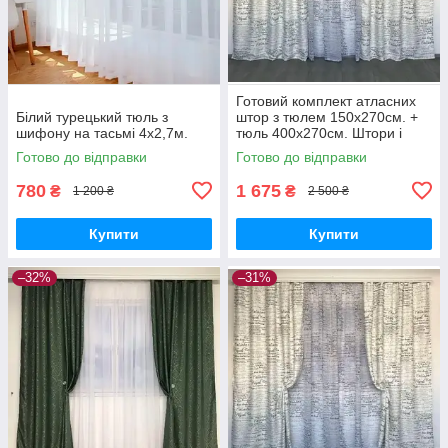
Готовий комплект атласних
Білий турецький тюль з
штор з тюлем 150x270см. +
шифону на тасьмі 4х2,7м.
тюль 400x270см. Штори і
тюль в принт
Готово до відправки
Готово до відправки
780
1 675
₴
₴
1 200 ₴
2 500 ₴
Купити
Купити
–32%
–31%