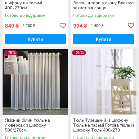
шифону на тасьмі
Зелені штори з льону Блекаут
400х270см.
захист від сонця.
Готово до відправки
Готово до відправки
840
994
₴
₴
1 200 ₴
1 400 ₴
Купити
Купити
–28%
–28%
Якісний білий тюль на
Тюль Турецький із шифону
люверсах з шифону
Тюль на тасьмі Готова тюль із
500*270см.
шифону Тюль 400x270
Гардина із шифону Білий
Готово до відправки
Готово до відправки