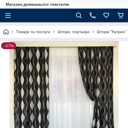
Магазин домашнього текстилю
Товари та послуги
Штори, портьєри
Штори "Катрин" 
–27%