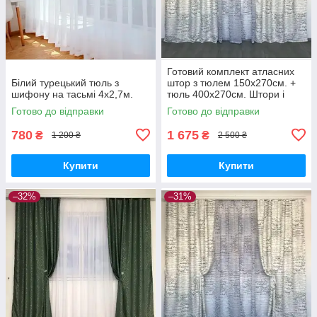
Готовий комплект атласних
Білий турецький тюль з
штор з тюлем 150x270см. +
шифону на тасьмі 4х2,7м.
тюль 400x270см. Штори і
тюль в принт
Готово до відправки
Готово до відправки
780
1 675
₴
₴
1 200 ₴
2 500 ₴
Купити
Купити
–32%
–31%