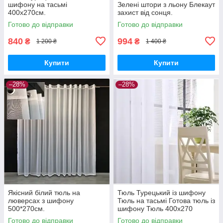
шифону на тасьмі
Зелені штори з льону Блекаут
400х270см.
захист від сонця.
Готово до відправки
Готово до відправки
840
994
₴
₴
1 200 ₴
1 400 ₴
Купити
Купити
–28%
–28%
Якісний білий тюль на
Тюль Турецький із шифону
люверсах з шифону
Тюль на тасьмі Готова тюль із
500*270см.
шифону Тюль 400x270
Гардина із шифону Білий
Готово до відправки
Готово до відправки