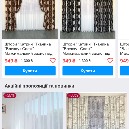
Штори "Катрин" Тканина
Штори "Катрин" Тканина
Штор
"Блекаут Софт".
"Блекаут Софт".
"Бле
Максимальний захист від
Максимальний захист від
Макс
сонця.
сонця.
сонц
949
949
949
₴
₴
1 300 ₴
1 300 ₴
Купити
Купити
Акційні пропозиції та новинки
–35%
–33%