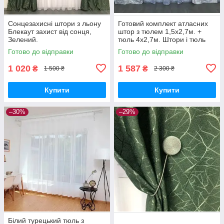
Сонцезахисні штори з льону
Готовий комплект атласних
Блекаут захист від сонця,
штор з тюлем 1,5x2,7м. +
Зелений.
тюль 4x2,7м. Штори і тюль
принт
Готово до відправки
Готово до відправки
1 020
1 587
₴
₴
1 500 ₴
2 300 ₴
Купити
Купити
–30%
–29%
Білий турецький тюль з