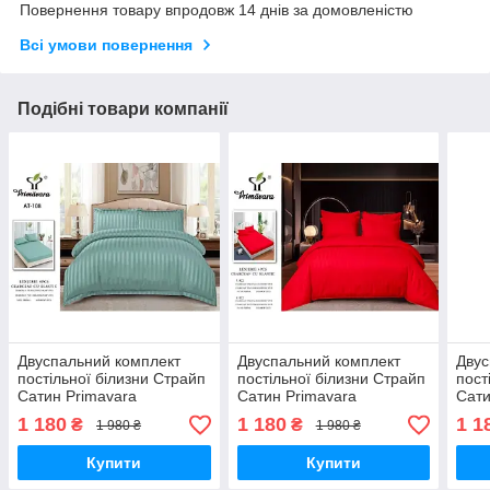
Повернення товару впродовж 14 днів за домовленістю
Всі умови повернення
Подібні товари компанії
Двуспальний комплект
Двуспальний комплект
Двус
постільної білизни Страйп
постільної білизни Страйп
пост
Сатин Primavara
Сатин Primavara
Сати
180*220см. з
180*220см. з
180*
1 180
1 180
1 1
₴
₴
1 980 ₴
1 980 ₴
простирадлом на резинці.
простирадлом на резинці.
прос
Купити
Купити