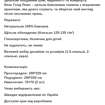
ідеальне поєднання ціни, надійності та комфорту.
Бязь Голд Люкс – щільна бавовняна тканина з яскравими
принтами, яка довго служить та зберігає свій вигляд
після численних прань.
Переваги:
Натуральна 100% бавовна
Щільна обкладинка (близько 125-135 г/м²)
Гіпоалергенна, безпечна для дітей
Не кудлатить, не линяє
Великий вибір дизайнів та розмірів (1.5-спальні, 2-
спальні, євро)
Комплектація:
Простирадло: 200*220 см
Пододіяло: 200*220 см
Наволочки: 70×70 (2 шт)
Чому вибирають нас:
Швидке відправлення по Україні
Доступні ціни від виробника