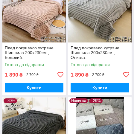
Плед покривало хутряне
Плед покривало хутряне
Шиншила 200х230см.,
Шиншила 200х230см.,
Бежевий.
Оливка.
Готово до відправки
Готово до відправки
1 890
1 890
₴
₴
2 700 ₴
2 700 ₴
Купити
Купити
–30%
Новинка
–29%