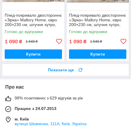
Плед-покривало двостороннє
Плед-покривало двостороннє
«Зірка» Mallory Home, євро
«Зірка» Mallory Home, євро
200×230 см, штучне хутро,
200×230 см, штучне хутро,
м’яке та тепле
м’яке та тепле
Готово до відправки
Готово до відправки
1 090
1 090
₴
₴
1 540 ₴
1 540 ₴
Купити
Купити
Показати ще
Про нас
98% позитивних з 629 відгуків за рік
Працює з 24.07.2013
м. Київ
вулиця Шевченка, 111A, Київ, Україна