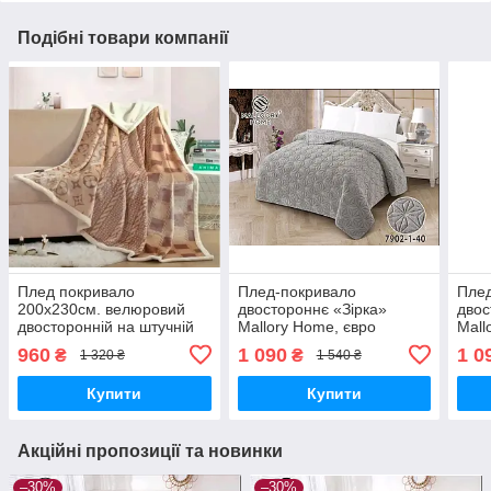
Подібні товари компанії
Плед покривало
Плед-покривало
Пле
200х230см. велюровий
двостороннє «Зірка»
двос
двосторонній на штучній
Mallory Home, євро
Mall
овчині.
200×230 см, штучне хутро,
200×
960
1 090
1 0
₴
₴
1 320 ₴
1 540 ₴
м’яке та тепле
м’як
Купити
Купити
Акційні пропозиції та новинки
–30%
–30%