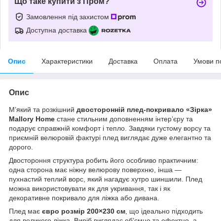
Що таке купити з Пром?
Замовлення під захистом
Доступна доставка
Опис
Характеристики
Доставка
Оплата
Умови п
Опис
М’який та розкішний
двосторонній плед-покривало «Зірка»
Mallory Home
стане стильним доповненням інтер’єру та
подарує справжній комфорт і тепло. Завдяки густому ворсу та
приємній велюровій фактурі плед виглядає дуже елегантно та
дорого.
Двостороння структура робить його особливо практичним:
одна сторона має ніжну велюрову поверхню, інша —
пухнастий теплий ворс, який нагадує хутро шиншили. Плед
можна використовувати як для укривання, так і як
декоративне покривало для ліжка або дивана.
Плед має
євро розмір 200×230 см
, що ідеально підходить
для великого ліжка. Виріб виглядає об’ємно та ефектно, а