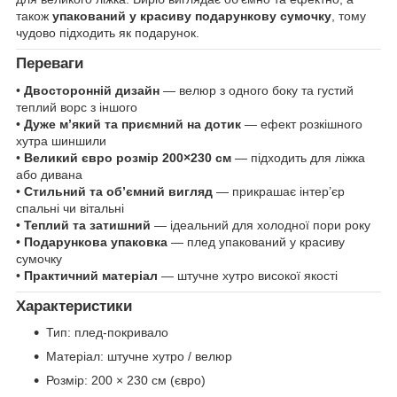
також
упакований у красиву подарункову сумочку
, тому
чудово підходить як подарунок.
Переваги
•
Двосторонній дизайн
— велюр з одного боку та густий
теплий ворс з іншого
•
Дуже м’який та приємний на дотик
— ефект розкішного
хутра шиншили
•
Великий євро розмір 200×230 см
— підходить для ліжка
або дивана
•
Стильний та об’ємний вигляд
— прикрашає інтер’єр
спальні чи вітальні
•
Теплий та затишний
— ідеальний для холодної пори року
•
Подарункова упаковка
— плед упакований у красиву
сумочку
•
Практичний матеріал
— штучне хутро високої якості
Характеристики
Тип: плед-покривало
Матеріал: штучне хутро / велюр
Розмір: 200 × 230 см (євро)