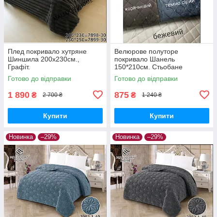
Плед покривало хутряне
Велюрове полуторе
Шиншила 200х230см.,
покривало Шанель
Графіт.
150*210см. Стьобане
стильне покривало для
Готово до відправки
Готово до відправки
спальні Різні кольори
1 890
875
₴
₴
2 700 ₴
1 240 ₴
Купити
Купити
Новинка
–29%
Новинка
–29%