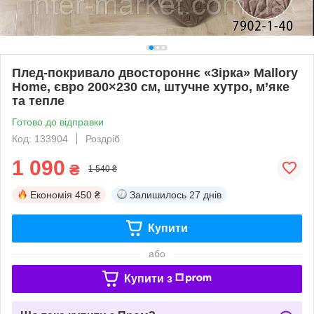
Плед-покривало двостороннє «Зірка» Mallory
Home, євро 200×230 см, штучне хутро, м’яке
та тепле
Готово до відправки
Код: 133904
Роздріб
1 090
₴
1 540 ₴
Економія
450 ₴
Залишилось
27 днів
Купити
або
Купити з